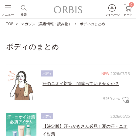
0
メニュー
検索
マイページ
カート
TOP
マガジン（美容情報・読み物）
ボディのまとめ
ボディのまとめ
NEW
2026/07/13
ボディ
汗のニオイ対策、間違っていませんか？
15259 view
2026/06/25
ボディ
【決定版】汗っかきさん必見！夏の汗・ニオ
イ対策