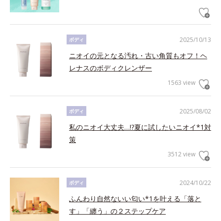
2025/10/13
ボディ
ニオイの元となる汚れ・古い角質もオフ！ヘ
レナスのボディクレンザー
1563 view
2025/08/02
ボディ
私のニオイ大丈夫…!?夏に試したいニオイ*1対
策
3512 view
2024/10/22
ボディ
ふんわり自然ないい匂い*1を叶える「落と
す」「纏う」の２ステップケア