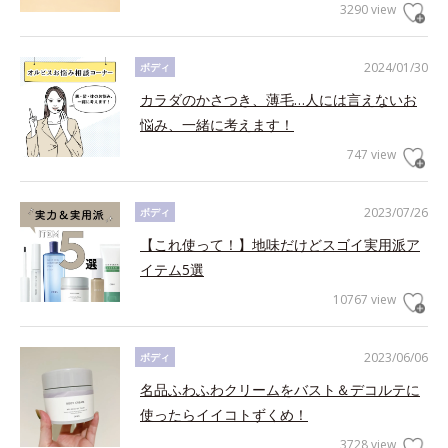
3290 view
2024/01/30
ボディ
カラダのかさつき、薄毛…人には言えないお
悩み、一緒に考えます！
747 view
2023/07/26
ボディ
【これ使って！】地味だけどスゴイ実用派ア
イテム5選
10767 view
2023/06/06
ボディ
名品ふわふわクリームをバスト＆デコルテに
使ったらイイコトずくめ！
3728 view