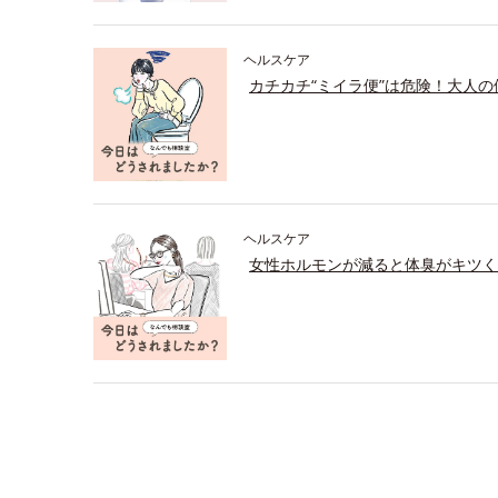
ヘルスケア
カチカチ“ミイラ便”は危険！大人
ヘルスケア
女性ホルモンが減ると体臭がキツく