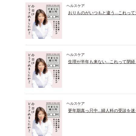
ヘルスケア
おりものがいつもと違う…これって
ヘルスケア
生理が半年も来ない…これって閉経
ヘルスケア
更年期真っ只中…婦人科の受診を迷