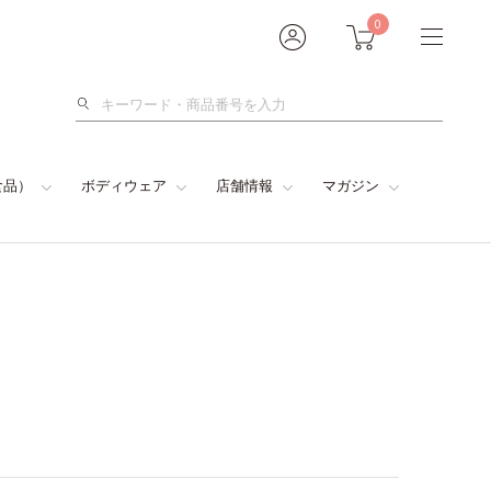
0
検
索
食品）
ボディウェア
店舗情報
マガジン