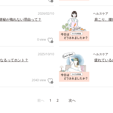
2026/02/10
ヘルスケア
の便秘が侮れない理由って？
肩こり、腰
0 view
2025/10/10
ヘルスケア
なるってホント？
疲れている
2043 view
前へ
1
2
次へ