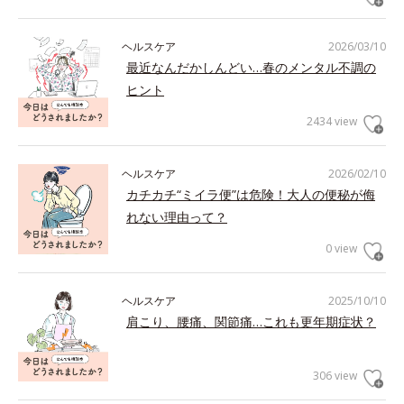
ヘルスケア
2026/03/10
最近なんだかしんどい…春のメンタル不調の
ヒント
2434 view
ヘルスケア
2026/02/10
カチカチ“ミイラ便”は危険！大人の便秘が侮
れない理由って？
0 view
ヘルスケア
2025/10/10
肩こり、腰痛、関節痛…これも更年期症状？
306 view