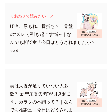
＼あわせて読みたい！／
腰痛、尿もれ、骨折も？ 骨盤
の“ズレ”が引き起こす悩み｜な
んでも相談室「今日はどうされましたか？」
#29
実は栄養が足りていない人多
数!? “新型栄養失調”が引き起こ
す、カラダの不調って？｜なん
でも相談室「今日はどうされま