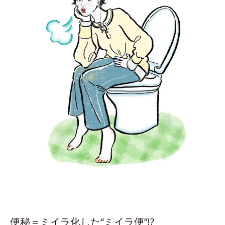
便秘＝ミイラ化した“ミイラ便”!?