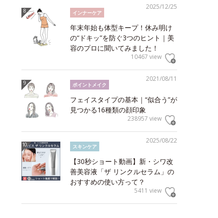
2025/12/25
インナーケア
年末年始も体型キープ！休み明け
の“ドキッ”を防ぐ3つのヒント｜美
容のプロに聞いてみました！
10467 view
2021/08/11
ポイントメイク
フェイスタイプの基本｜“似合う”が
見つかる16種類の顔印象
238957 view
2025/08/22
スキンケア
【30秒ショート動画】新・シワ改
善美容液「ザ リンクルセラム」の
おすすめの使い方って？
5411 view