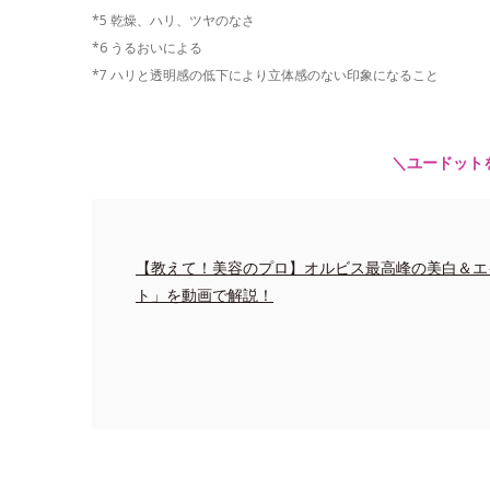
*5 乾燥、ハリ、ツヤのなさ
*6 うるおいによる
*7 ハリと透明感の低下により立体感のない印象になること
＼ユードット
【教えて！美容のプロ】オルビス最高峰の美白＆エ
ト」を動画で解説！