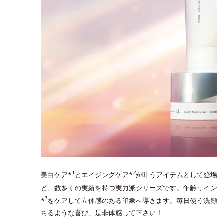
1
2
美白ケア*
とエイジングケア*
が叶うアイテムとして登場
ど、数多くの実績を持つ実力派シリーズです。年齢サイン
7
*
をケアして立体感のある印象へ導きます。毎日使う洗顔
ちるような喜び、是非体感して下さい！