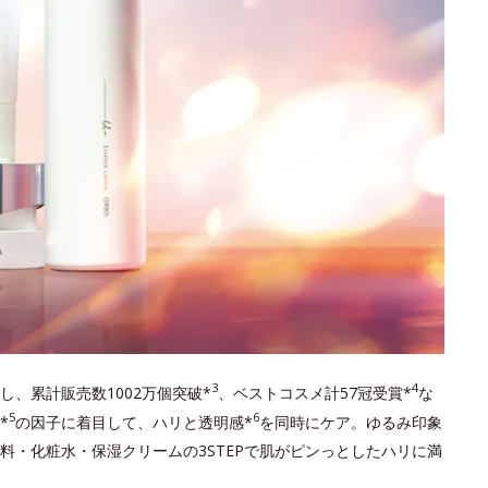
3
4
し、累計販売数1002万個突破*
、ベストコスメ計57冠受賞*
な
5
6
*
の因子に着目して、ハリと透明感*
を同時にケア。ゆるみ印象
料・化粧水・保湿クリームの3STEPで肌がピンっとしたハリに満