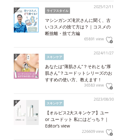
2025/12/11
ライフスタイル
マシンガンズ滝沢さんに聞く、古
いコスメの捨て方は？｜コスメの
断捨離・捨て方編
65891 view
2024/11/27
スキンケア
あなたは“薄肌さん”？それとも“厚
肌さん”？ユードットシリーズのお
すすめの使い方、教えます！
36583 view
2023/08/30
スキンケア
【オルビス2大スキンケア】ユー
or ユードット 私にはどっち？｜
Editor’s view
226609 view