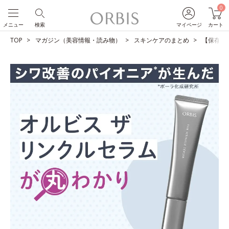
0
メニュー
検索
マイページ
カート
TOP
マガジン（美容情報・読み物）
スキンケアのまとめ
【保存版