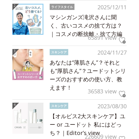
2025/12/11
ライフスタイル
マシンガンズ滝沢さんに聞
く、古いコスメの捨て方は？
｜コスメの断捨離・捨て方編
65891 view
2024/11/27
スキンケア
あなたは“薄肌さん”？それと
も“厚肌さん”？ユードットシリ
ーズのおすすめの使い方、教
えます！
36583 view
2023/08/30
スキンケア
【オルビス2大スキンケア】ユ
ー or ユードット 私にはどっ
ち？｜Editor’s view
226609 view