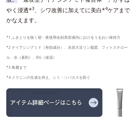
3
4
やく浸透*
、シワ改善に加えてに美白*
ケアまで
かなえます。
*1 ふきとりを除く朝・夜使用全顔美容液内におけるうるおい保持力
*2 ナイアシンアミド（有効成分）、水添大豆リン脂質、フィトステロー
ル、水（基剤）、BG（保湿）
*3 角層まで
*4 メラニンの生成を抑え、シミ・ソバカスを防ぐ