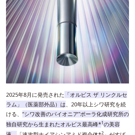
2025年8月に発売された
「オルビス ザ リンクルセ
ラム」（医薬部外品）は
、20年以上シワ研究を続
ける、
“シワ改善のパイオニア”ポーラ化成研究所の
1
独自研究から生まれたオルビス最高峰*
の美容
2
液。
「速攻型ナイアシンアミド複合体*
」がすば