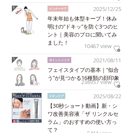
2025/12/25
インナーケア
年末年始も体型キープ！休み
明けの“ドキッ”を防ぐ3つのヒ
ント｜美容のプロに聞いてみ
ました！
10467 view
2021/08/11
ポイントメイク
フェイスタイプの基本｜“似合
う”が見つかる16種類の顔印象
238957 view
2025/08/22
スキンケア
【30秒ショート動画】新・シ
ワ改善美容液「ザ リンクルセ
ラム」のおすすめの使い方っ
て？