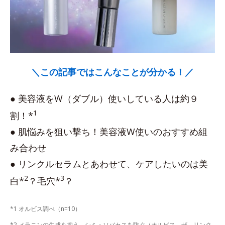
＼この記事ではこんなことが分かる！／
● 美容液をW（ダブル）使いしている人は約９
1
割！*
● 肌悩みを狙い撃ち！美容液W使いのおすすめ組
み合わせ
● リンクルセラムとあわせて、ケアしたいのは美
2
3
白*
？毛穴*
？
*1 オルビス調べ（n=10）
*2 メラニンの生成を抑え、シミ・ソバカスを防ぐ（オルビス ザ リンク