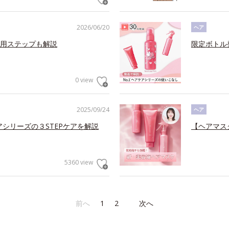
2026/06/20
ヘア
用ステップも解説
限定ボトル
0 view
2025/09/24
ヘア
アシリーズの３STEPケアを解説
【ヘアマス
5360 view
前へ
1
2
次へ