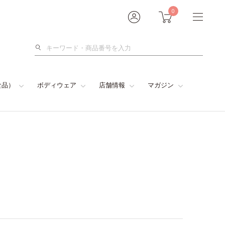
0
検
索
食品）
ボディウェア
店舗情報
マガジン