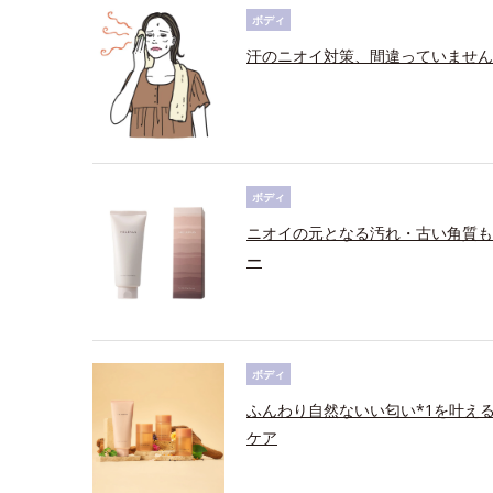
ボディ
汗のニオイ対策、間違っていません
ボディ
ニオイの元となる汚れ・古い角質も
ー
ボディ
ふんわり自然ないい匂い*1を叶え
ケア