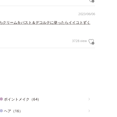
2023/06/06
わクリームをバスト＆デコルテに使ったらイイコトずく
3728 view
ポイントメイク（64）
ヘア（16）