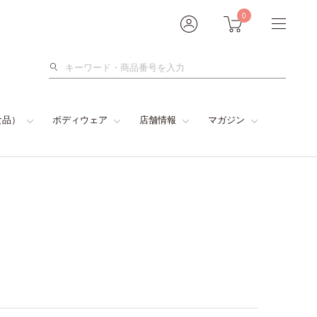
0
検
索
食品）
ボディウェア
店舗情報
マガジン