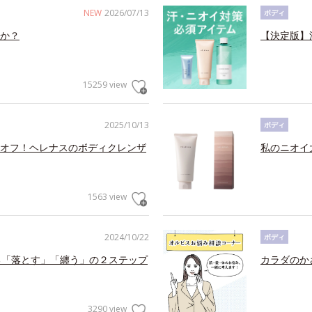
NEW
2026/07/13
ボディ
か？
【決定版】
15259 view
2025/10/13
ボディ
オフ！ヘレナスのボディクレンザ
私のニオイ
1563 view
2024/10/22
ボディ
る「落とす」「纏う」の２ステップ
カラダのか
3290 view