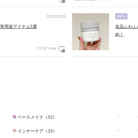
2023/07/26
ボディ
実用派アイテム5選
名品ふわふ
め！
10767 view
ベースメイク（52）
インナーケア（33）