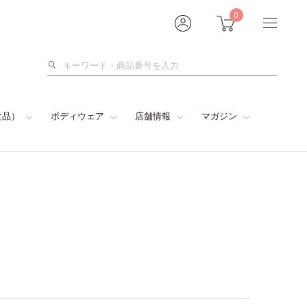
0
検
索
食品）
ボディウェア
店舗情報
マガジン