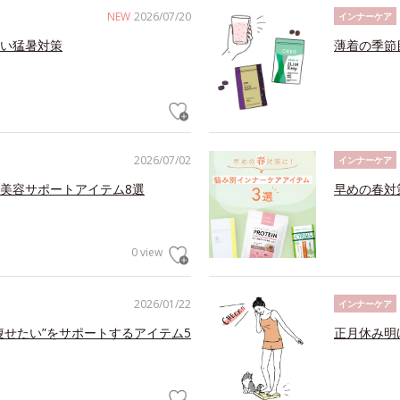
NEW
2026/07/20
インナーケア
い猛暑対策
薄着の季節
2026/07/02
インナーケア
美容サポートアイテム8選
早めの春対
0 view
2026/01/22
インナーケア
痩せたい”をサポートするアイテム5
正月休み明