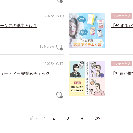
2025/12/19
インナーケア
ーケアの魅力とは？
【+1する
156 view
2025/10/17
インナーケア
ューティー栄養素チェック
【社員が推
前へ
1
2
3
4
次へ