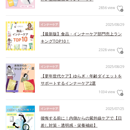
2856 view
2025/08/29
インナーケア
【最新版】食品・インナーケア部門売上ラン
キングTOP10！
2328 view
2025/08/29
インナーケア
【更年世代ケア】ゆらぎ・年齢ダイエットを
サポートするインナーケア2選
1034 view
2025/07/25
インナーケア
後悔する前に！内側からの紫外線ケアで【日
差し対策・透明感・栄養補給】