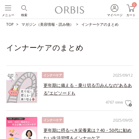
0
メニュー
検索
マイページ
カート
TOP
マガジン（美容情報・読み物）
インナーケアのまとめ
インナーケアのまとめ
2025/09/12
インナーケア
更年期に備える・乗り切る①みんなの“あるあ
る”エピソードも
4767 view
2025/09/05
インナーケア
更年期に摂るべき栄養素は？40・50代に勧め
たい生活習慣＆インナーケア