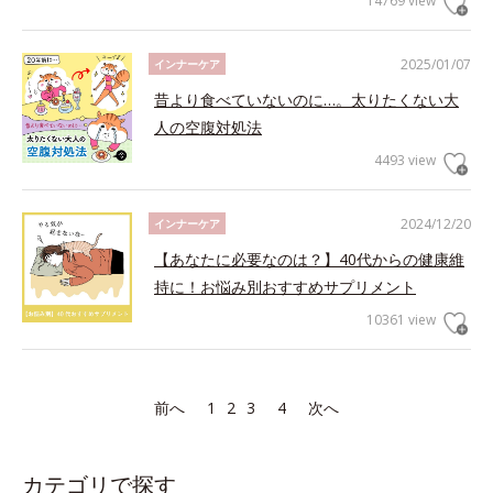
14769 view
2025/01/07
インナーケア
昔より食べていないのに…。太りたくない大
人の空腹対処法
4493 view
2024/12/20
インナーケア
【あなたに必要なのは？】40代からの健康維
持に！お悩み別おすすめサプリメント
10361 view
前へ
1
2
3
4
次へ
カテゴリで探す