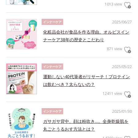
1013 view
2025/06/27
インナーケア
化粧品会社が食品を作る理由。オルビスイン
ナーケア38年の歴史とこだわり
871 view
2025/05/22
インナーケア
運動しない40代筆者がリサーチ！プロテイン
は飲むべき？太らないの？
12411 view
2025/01/30
インナーケア
ガサガサ背中、顔は粉吹き…。全身乾燥肌を
丸ごとうるおす方法とは？