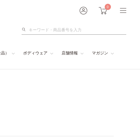
0
検
索
食品）
ボディウェア
店舗情報
マガジン