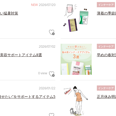
NEW
2026/07/20
インナーケア
い猛暑対策
薄着の季節
2026/07/02
インナーケア
美容サポートアイテム8選
早めの春対
0 view
2026/01/22
インナーケア
痩せたい”をサポートするアイテム5
正月休み明