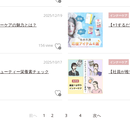
2025/12/19
インナーケア
ーケアの魅力とは？
【+1する
156 view
2025/10/17
インナーケア
ューティー栄養素チェック
【社員が推
前へ
1
2
3
4
次へ