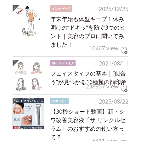
2025/12/25
インナーケア
年末年始も体型キープ！休み
明けの“ドキッ”を防ぐ3つのヒ
ント｜美容のプロに聞いてみ
ました！
10467 view
2021/08/11
ポイントメイク
フェイスタイプの基本｜“似合
う”が見つかる16種類の顔印象
238957 view
2025/08/22
スキンケア
【30秒ショート動画】新・シ
ワ改善美容液「ザ リンクルセ
ラム」のおすすめの使い方っ
て？
5411 view