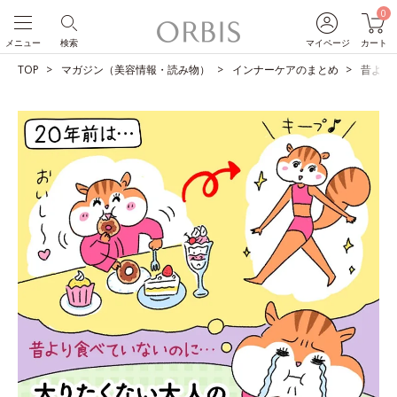
0
メニュー
検索
マイページ
カート
TOP
マガジン（美容情報・読み物）
インナーケアのまとめ
昔より