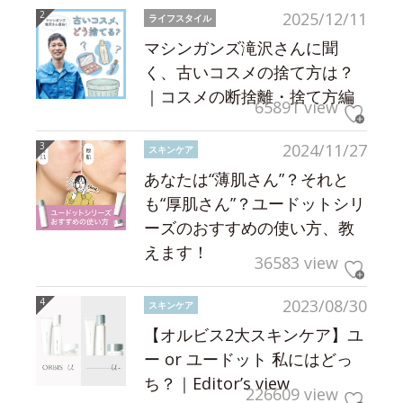
2025/12/11
ライフスタイル
マシンガンズ滝沢さんに聞
く、古いコスメの捨て方は？
｜コスメの断捨離・捨て方編
65891 view
2024/11/27
スキンケア
あなたは“薄肌さん”？それと
も“厚肌さん”？ユードットシリ
ーズのおすすめの使い方、教
えます！
36583 view
2023/08/30
スキンケア
【オルビス2大スキンケア】ユ
ー or ユードット 私にはどっ
ち？｜Editor’s view
226609 view