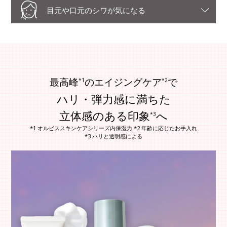
目元や口元のシワが気になる
最高峰
のエイジングケア
で
*1
*2
ハリ・弾力感に満ちた
立体感のある印象
へ
*3
*1 オルビススキンケアシリーズ内保湿力 *2 年齢に応じたお手入れ
*3 ハリと透明感による