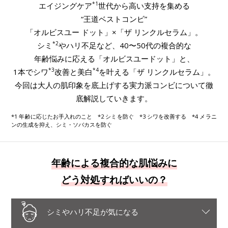
*1
エイジングケア
世代から高い支持を集める
“王道ベストコンビ”
「オルビスユー ドット」×「ザ リンクルセラム」。
*2
シミ
やハリ不足など、40〜50代の複合的な
年齢悩みに応える「オルビスユードット」と、
*3
*4
1本でシワ
改善と美白
を叶える「ザ リンクルセラム」。
今回は大人の肌印象を底上げする実力派コンビについて徹
底解説していきます。
*1 年齢に応じたお手入れのこと *2 シミを防ぐ *3 シワを改善する *4 メラニ
ンの生成を抑え、シミ・ソバカスを防ぐ
年齢による複合的な肌悩みに
どう対処すればいいの？
シミやハリ不足が気になる