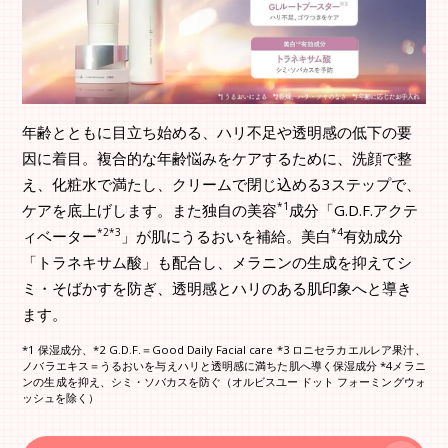
年齢とともに目立ち始める、ハリ不足や透明感の低下の要
因に着目。複合的な年齢悩みをケアするために、洗顔で整
え、化粧水で満たし、クリームで閉じ込める3ステップで、
*1
ケアを底上げします。また独自の美容
成分「G.D.F.アクテ
*2*3
*4
ィベーター
」が肌にうるおいを補給。美白
有効成分
「トラネキサム酸」も配合し、メラニンの生成を抑えてシ
ミ・そばかすを防ぎ、透明感とハリのある肌印象へと導き
ます。
*1 保湿成分、*2 G.D.F.＝Good Daily Facial care *3 ロニセラカエルレア果汁、
ノバラエキス＝うるおいを与えハリと透明感に満ちた肌へ導く保湿成分 *4メラニ
ンの生成を抑え、シミ・ソバカスを防ぐ（オルビスユー ドット フォーミングウォ
ッシュを除く）