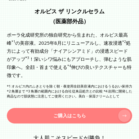
オルビス ザ リンクルセラム
（医薬部外品）
ポーラ化成研究所の独自研究から生まれた、オルビス最高
*1
*2
峰
の美容液。2025年8月にリニューアルし、速攻浸透
処
方によって有効成分「ナイアシンアミド」の浸透スピード
*3
がアップ
！深いシワ悩みにもアプローチし、弾むような肌
*4
印象へ。全顔・首まで使える
伸びの良いテクスチャーも特
徴です。
*1 オルビス内のふきとりを除く朝・夜使用全顔美容液内におけるうるおい保持力
*2 角層まで *3 角層の範囲内における自社従来品処方との比較 *4 顔用に開発した
商品なので肌状態に注意してご使用ください。美白・保湿クリームとして
ご購入はこちら
大人肌こそスピードが勝負！