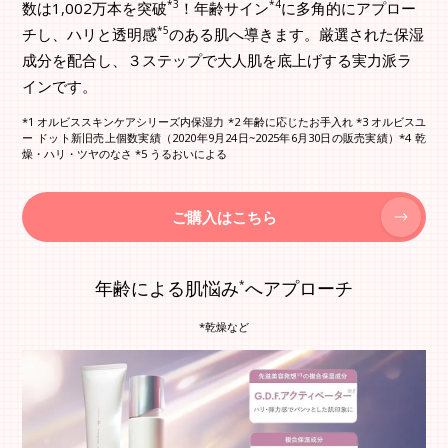
*3
*4
数は1,002万本を突破
！年齢サイン
に多角的にアプロー
*5
チし、ハリと透明感
のある肌へ導きます。厳選された保湿
成分を配合し、３ステップで大人肌を底上げする実力派ラ
インです。
*1 オルビススキンケアシリーズ内保湿力 *2 年齢に応じたお手入れ *3 オルビスユ
ー ドット新旧売上個数実績（2020年9月24日~2025年6月30日の販売実績）*4 乾
燥・ハリ・ツヤのなさ *5 うるおいによる
ご購入はこちら
年齢による肌悩み
へアプローチ
*
*乾燥など