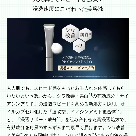
浸透速度にこだわった美容液
大人肌でも、スピード感をもったお手入れを体感してもら
*1
いたいという想いから、シワ改善・美白
の有効成分「ナイ
アシンアミド」の浸透スピードを高める新処方を採用。オ
*2
イルカプセル化した「速攻型ナイアシンアミド複合体
」
*3
と、「浸透サポート成分
」を組み合わせた高浸透処方で、
有効成分を角層のすみずみまで素早く届けます。シワ改善
*1
*4
と美白
ケアを同時に叶え、ハリと明るさ
のある印象へ導