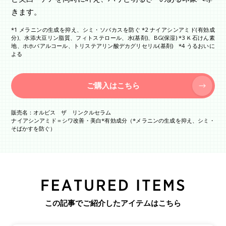
きます。
*1 メラニンの生成を抑え、シミ・ソバカスを防ぐ *2 ナイアシンアミド(有効成
分)、水添大豆リン脂質、フィトステロール、水(基剤)、BG(保湿) *3 Ｋ石けん素
地、ホホバアルコール、トリステアリン酸デカグリセリル(基剤) *4 うるおいに
よる
ご購入はこちら
販売名：オルビス ザ リンクルセラム
ナイアシンアミド＝シワ改善・美白*有効成分（*メラニンの生成を抑え、シミ・
そばかすを防ぐ）
この記事でご紹介したアイテムはこちら