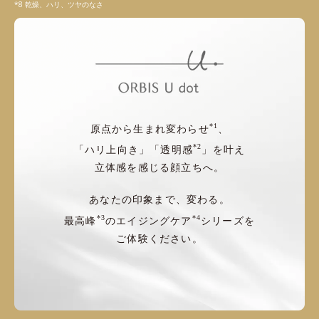
乾燥、ハリ、ツヤのなさ
*1
原点から生まれ変わらせ
、
*2
「ハリ上向き」「透明感
」を叶え
立体感を感じる顔立ちへ。
あなたの印象まで、変わる。
*3
*4
最高峰
のエイジングケア
シリーズを
ご体験ください。