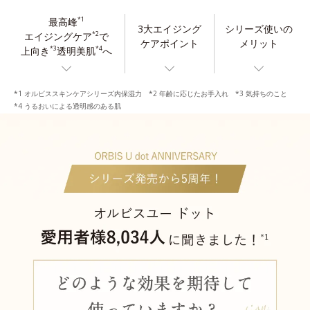
最高峰
*1
3大エイジング
シリーズ使いの
エイジングケア
で
*2
ケアポイント
メリット
上向き
透明美肌
へ
*3
*4
*1 オルビススキンケアシリーズ内保湿力 *2 年齢に応じたお手入れ *3 気持ちのこと
*4 うるおいによる透明感のある肌