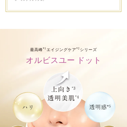
*1
*2
最高峰
エイジングケア
シリーズ
オルビスユー ドット