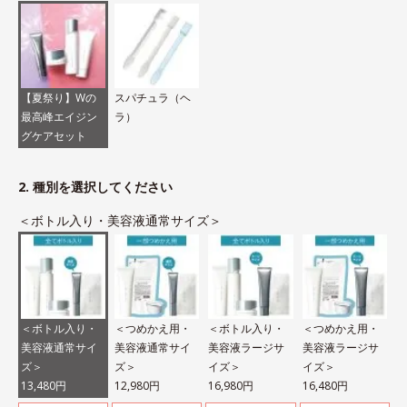
【夏祭り】Wの
スパチュラ（ヘ
最高峰エイジン
ラ）
グケアセット
2. 種別を選択してください
＜ボトル入り・美容液通常サイズ＞
＜ボトル入り・
＜つめかえ用・
＜ボトル入り・
＜つめかえ用・
美容液通常サイ
美容液通常サイ
美容液ラージサ
美容液ラージサ
ズ＞
ズ＞
イズ＞
イズ＞
13,480円
12,980円
16,980円
16,480円