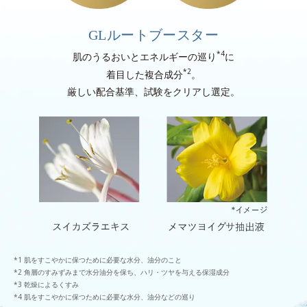
GLルートブースター
*4
肌のうるおいとエネルギーの巡り
に
*2
着目した複合成分
。
厳しい配合基準、試験をクリアし選定。
肌をすこやかに保つために必要な水分、油分のこと
角層のすみずみまで水分油分を保ち、ハリ・ツヤを与える保湿成分
乾燥によるくすみ
肌をすこやかに保つために必要な水分、油分などの巡り