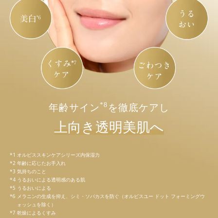
*8
年齢サイン
を徹底ケアし
上向き透明美肌へ
オルビススキンケアシリーズ内保湿力
年齢に応じたお手入れ
気持ちのこと
うるおいによる透明感のある肌
うるおいによる
メラニンの生成を抑え、シミ・ソバカスを防ぐ（オルビスユー ドット フォーミングウ
ォッシュを除く）
乾燥によるくすみ