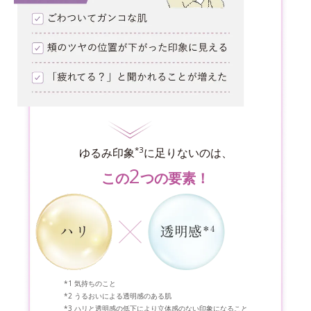
*3
ゆるみ印象
に足りないのは、
2
この
つの要素！
気持ちのこと
うるおいによる透明感のある肌
ハリと透明感の低下により立体感のない印象になること