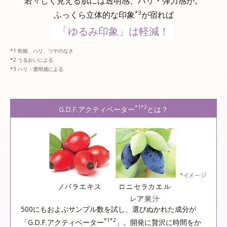
若々しく見える肌には透明感、ハリ・弾力感が。
*3
ふっくら立体的な印象
が宿れば
「ゆるみ印象」は軽減！
乾燥、ハリ、ツヤのなさ
うるおいによる
ハリ・透明感による
*1*2
G.D.F.アクティベーター
とは？
500にもおよぶサンプル数を試し、選びぬかれた成分が
*1*2
「G.D.F.アクティベーター
」。開発に贅沢に時間をか