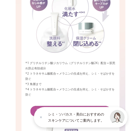
*1 グリチルリチン酸ジカリウム（グリチルリチン酸2K）配合＝肌荒
れ防止有効成分
*2 トラネキサム酸配合＝メラニンの生成を抑え、シミ・そばかすを
防ぐ
*3 角層まで
*4 トラネキサム酸配合＝メラニンの生成を抑え、シミ・そばかすを
防ぐ
シミ・ソバカス・美白におすすめの
スキンケアについてご案内します。