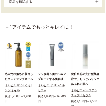
商品を確認する
＋1アイテムでもっとキレイに！
毛穴汚れ落ちに着目し
シワ改善＆美白へWア
化粧水前の先行型美容
たクレンジングオイル
プローチする美容液
液で、もっとハリツヤ
あふれる肌へ
オルビス ザ クレンジ
オルビス ザ リンクル
ング オイル
セラム
オルビス ベースアク
ティブLPセラム
税込1,210円～3,980
税込4,950円～16,980
円
円
税込4,180円～4,500
税