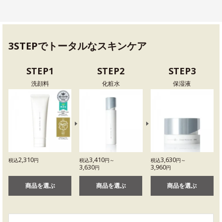
3STEPでトータルなスキンケア
STEP1
STEP2
STEP3
洗顔料
化粧水
保湿液
2,310
3,410
3,630
税込
円
税込
円～
税込
円～
3,630
3,960
円
円
商品を選ぶ
商品を選ぶ
商品を選ぶ