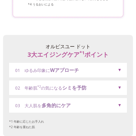
うるおいによる
オルビスユー ドット
*1
3大エイジングケア
ポイント
Wアプローチ
01
ゆるみ印象に
シミを予防
*2
02
年齢肌
の気になる
多角的にケア
03
大人肌を
年齢に応じたお手入れ
年齢を重ねた肌