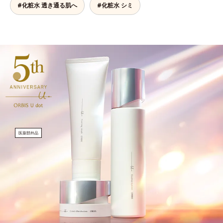
#化粧水 透き通る肌へ
#化粧水 シミ
医薬部外品