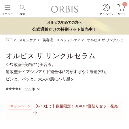
0
メニュー
検索
マイページ
カート
オルビス初めての方へ
公式通販だけの特別セット販売中！
TOP
スキンケア
美容液・スペシャルケア
オルビス ザ リンクルセラ
オルビス ザ リンクルセラム
シワ改善×美白(*1)美容液。
速攻型ナイアシンアミド複合体(*2)がすばやく浸透(*3)。
ピンと、パッと。大人の肌にハリ感を
555件
【8/10まで】数量限定！BEAUTY夏祭りセット発売
キャンペーン
中