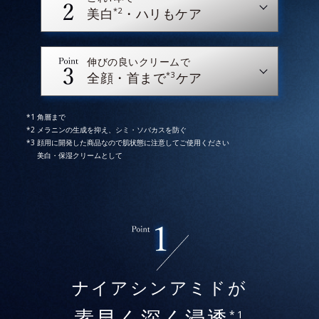
*2
美白
・ハリもケア
伸びの良いクリームで
*3
全顔・首まで
ケア
角層まで
メラニンの生成を抑え、シミ・ソバカスを防ぐ
顔用に開発した商品なので肌状態に注意してご使用ください
美白・保湿クリームとして
* イメージ
* 2025年5月28日時点で、科学文献データベース
ナイアシンアミドが
PubMedにより国内化粧品業界において該当文献がない
ことを確認（ポーラ化成研究所調べ）
*1
素早く深く浸透