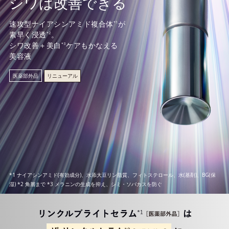
シワは改善できる
速攻型ナイアシンアミド複合体
が
*1
素早く浸透
。
*2
シワ改善＋美白
ケアもかなえる
*3
美容液
医薬部外品
リニューアル
*1 ナイアシンアミド(有効成分)、水添大豆リン脂質、フィトステロール、水(基剤)、BG(保
湿) *2 角層まで *3 メラニンの生成を抑え、シミ・ソバカスを防ぐ