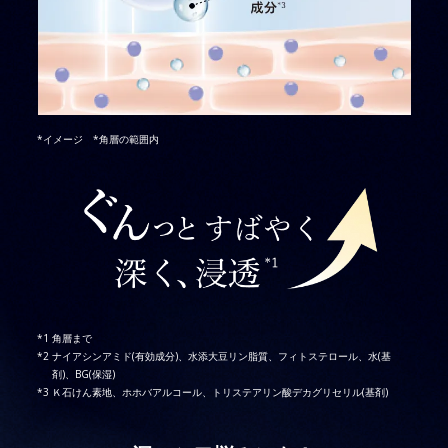
*イメージ *角層の範囲内
角層まで
ナイアシンアミド(有効成分)、水添大豆リン脂質、フィトステロール、水(基
剤)、BG(保湿)
Ｋ石けん素地、ホホバアルコール、トリステアリン酸デカグリセリル(基剤)