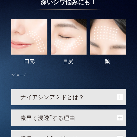
深いシワ悩みにも！
ナイアシンアミドとは？
*
素早く浸透
する理由