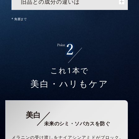
旧品との成分の違いは
* 角層まで
これ1本で
美白・ハリもケア
美白
未来のシミ・ソバカスを防ぐ
メラニンの受け渡しをナイアシンアミドがブロック。