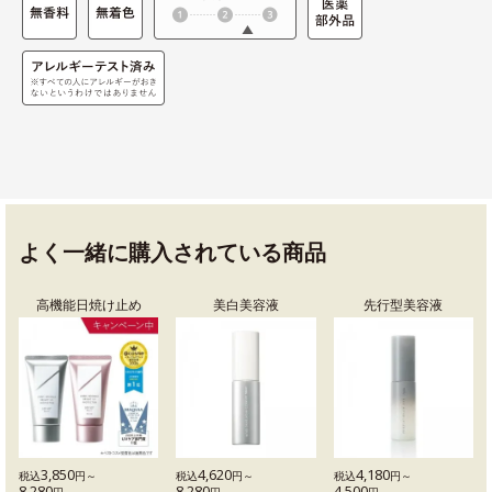
よく一緒に購入されている商品
高機能日焼け止め
美白美容液
先行型美容液
3,850
4,620
4,180
税込
円～
税込
円～
税込
円～
8,280
8,280
4,500
円
円
円