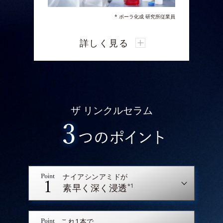
* ポーラ化成 研究所従業員
ポーラ化成 研究所は、今回新たに細胞の
詳しく見る
「遊走」に着目。
真皮の線維芽細胞の「遊走」には“細胞
が持つ因子”「ビンキュリン」の発現量
が関係しており、これが
シワの部位にお
いて低下していることを業界で初めて発
ザ リンクルセラム
見しました。
オルビスは、細胞が修復箇所に素早く駆
けつける「遊走」から“スピード”に着
眼。
スピード感をもったお手入れを体感いた
だきたいという想いから
浸透スピードを
ナイアシンアミドが
高めた新処方を採用。
*1
素早く深く浸透
有効成分のなじみと浸透スピードアップ
に挑みました。
これ1本で