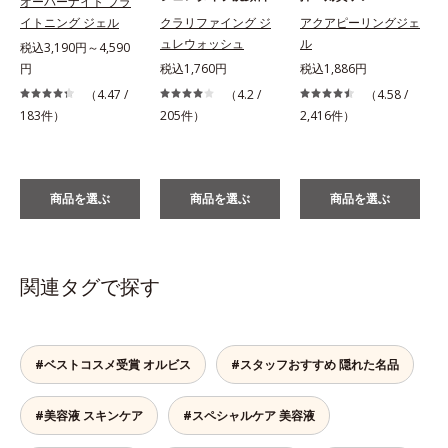
オーバーナイト ブラ
イトニング ジェル
クラリファイング ジ
アクアピーリングジェ
ュレウォッシュ
ル
税込3,190円～4,590
円
税込1,760円
税込1,886円
税
（4.47 /
（4.2 /
（4.58 /
183件）
205件）
2,416件）
商品を選ぶ
商品を選ぶ
商品を選ぶ
関連タグで探す
#ベストコスメ受賞 オルビス
#スタッフおすすめ 隠れた名品
#美容液 スキンケア
#スペシャルケア 美容液