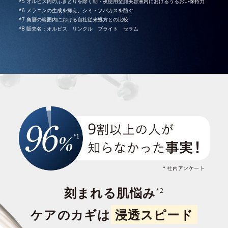
*5 オルビス内のふきとりを除く朝・夜使用全顔美容液内におけるうるおい保持力
*6 メラニンの生成を抑え、シミ・ソバカスを防ぐ
*7 角層の範囲内における自社従来処方との比較
*8 販売名：オルビス リンクル ブライト セラム
刻まれる肌悩み
*2
ケアのカギは
浸透スピード