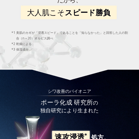
大人肌こそ
スピード勝負
美肌のカギが「浸透スピード」であることを「知らなかった」と回答した人の割
合（n＝20）オルビス調べ
乾燥による
保湿成分
シワ改善のパイオニア
ポーラ化成 研究所
の
独自研究により生まれた
*
速攻浸透
処方。