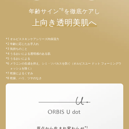
*8
年齢サイン
を徹底ケアし
上向き透明美肌へ
オルビススキンケアシリーズ内保湿力
年齢に応じたお手入れ
気持ちのこと
うるおいによる透明感のある肌
うるおいによる
メラニンの生成を抑え、シミ・ソバカスを防ぐ（オルビスユー ドット フォーミングウ
ォッシュを除く）
乾燥によるくすみ
乾燥、ハリ、ツヤのなさ
*1
原点から生まれ変わらせ
、