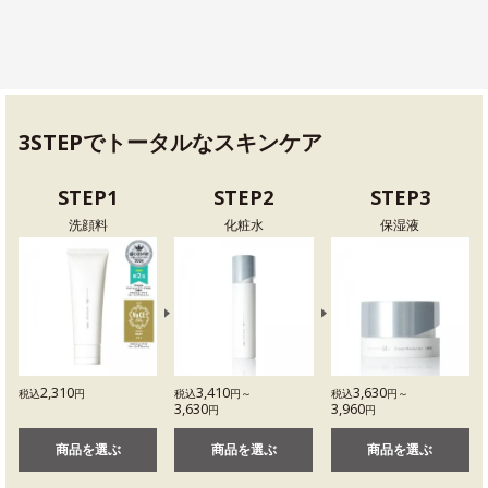
3STEPでトータルなスキンケア
STEP1
STEP2
STEP3
洗顔料
化粧水
保湿液
2,310
3,410
3,630
税込
円
税込
円～
税込
円～
3,630
3,960
円
円
商品を選ぶ
商品を選ぶ
商品を選ぶ