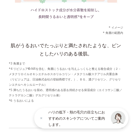
* イメージ
* 角層の範囲内
肌がうるおいでたっぷりと満たされたような、ピン
としたハリのある後肌。
*3 角層まで
*4 リピジュア®-NRを含む、角層にうるおいを与えふっくらと整える複合成分（２－
メタクリロイルオキシエチルホスホリルコリン・メタクリル酸ステアリル共重合体
（リピジュアは、日油株式会社の登録商標です。）、ＢＧ、濃グリセリン、グリセリ
ンエチルヘキシルエーテル）
*5 満ちたうるおいを留め、透明感のある肌を持続させる保湿成分（エイコサン二酸／
テトラデカン二酸）デカグリセリル液）
*6 うるおいによる
ハリの低下・頬の毛穴の目立ちにお
すすめのスキンケアについてご案内
× CLOSE
します。