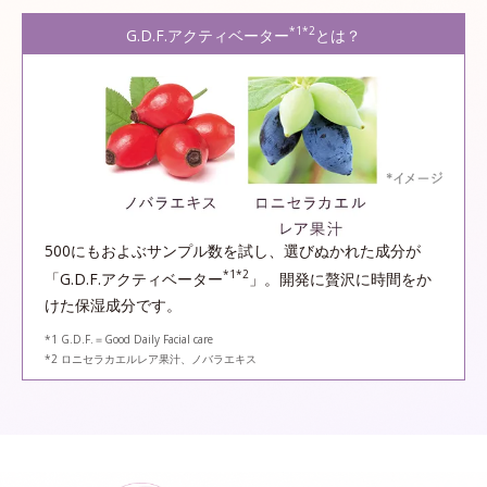
*1*2
G.D.F.アクティベーター
とは？
500にもおよぶサンプル数を試し、選びぬかれた成分が
*1*2
「G.D.F.アクティベーター
」。開発に贅沢に時間をか
けた保湿成分です。
*1 G.D.F.＝Good Daily Facial care
*2 ロニセラカエルレア果汁、ノバラエキス