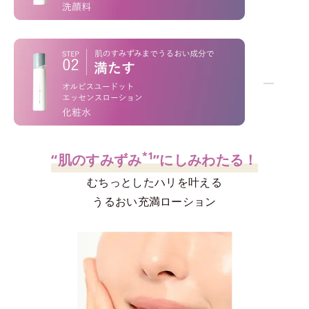
「洗うだけ」じゃない！
−
*1
*2
不要な角層
を絡めとり、くすみ
を晴らす
*3
高密着マイルドピーリング
ウォッシュ
*1
“肌のすみずみ
”にしみわたる！
むちっとしたハリを叶える
うるおい充満ローション
高評価を誇るオルビス屈指の人気洗顔料。泡の
密着力
、
後肌
のなめらかさ
を両立させる設計。