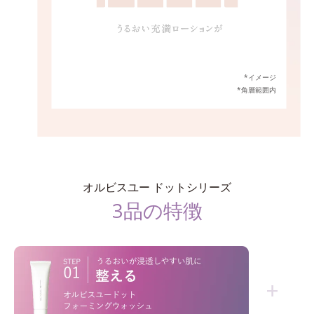
*イメージ
*角層範囲内
オルビスユー ドットシリーズ
3品の特徴
+