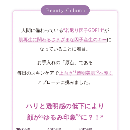
人間に備わっている
“若返り因子GDF11”
が
肌再生に関わるさまざまな因子産生のキー
に
なっていることに着目。
お手入れの「原点」である
*1
*2
毎日のスキンケアで
上向き
透明美肌
へ導く
アプローチに挑みました。
ハリと透明感の低下により
*3
顔が“ゆるみ印象
に？！”