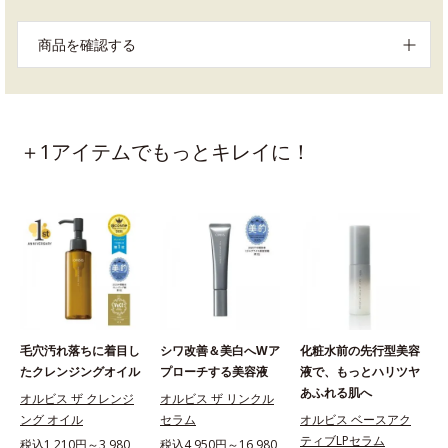
商品を確認する
＋1アイテムでもっとキレイに！
毛穴汚れ落ちに着目し
シワ改善＆美白へWア
化粧水前の先行型美容
たクレンジングオイル
プローチする美容液
液で、もっとハリツヤ
あふれる肌へ
オルビス ザ クレンジ
オルビス ザ リンクル
ング オイル
セラム
オルビス ベースアク
ティブLPセラム
税込1,210円～3,980
税込4,950円～16,980