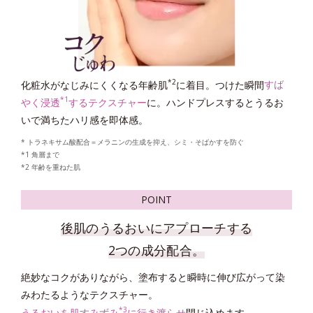
*4
* グリチルリチン酸ジカリウム
＝肌荒れ防止有効成分
*1 剥がれずに肌に蓄積した古い角層
*2 古い角質による
*3 洗浄による物理的効果
*4 グリチルリチン酸2K
*2
化粧水がなじみにくくなる年齢肌
に着目。つけた瞬間
すば
POINT
*1
やく浸透
するテクスチャー
に。ハンドプレスするとうるお
いで満ちたハリ感を即体感。
* トラネキサム酸配合＝メラニンの生成を抑え、シミ・そばかすを防ぐ
*1 角層まで
*2 年齢を重ねた肌
POINT
後肌のうるおいにアプローチする
2つを両立する
2つの成分配合。
「マイルドピーリング処方 EX」
絶妙なコクがありながら、塗布すると瞬時に伸び広がって染
*5
みわたるようなテクスチャー。
蓄積した古い角質をおだやかに取り去る
「高密着泡成分
」
*3
*6
うるおいを肌すみずみ
に行き渡らせ
閉じ込めます。
と、洗顔後に肌に残る
「シルキースムース成分
」
を配合。