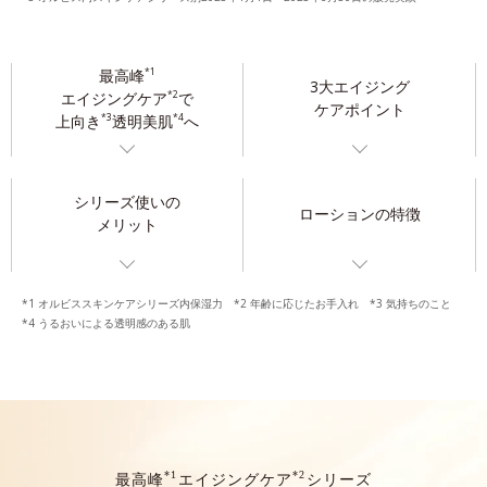
最高峰
*1
3大エイジング
エイジングケア
で
*2
ケアポイント
上向き
透明美肌
へ
*3
*4
シリーズ使いの
ローションの特徴
メリット
*1 オルビススキンケアシリーズ内保湿力 *2 年齢に応じたお手入れ *3 気持ちのこと
*4 うるおいによる透明感のある肌
*1
*2
最高峰
エイジングケア
シリーズ