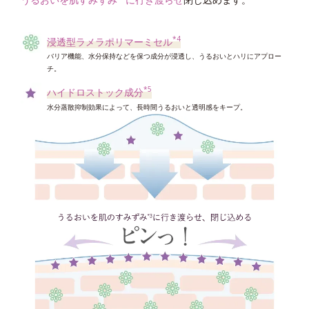
ローションがなじみやすい肌に。
*4
浸透型ラメラポリマーミセル
*5
バリア機能、水分保持などを保つ成分が浸透し、うるおいとハリにアプロー
高密着泡成分
チ。
吸着力をアップさせ蓄積した角層を絡めとりやすくする
*5
ハイドロストック成分
*6
シルキースムース成分
水分蒸散抑制効果によって、長時間うるおいと透明感をキープ。
後肌をしっとりなめらかに整えてローションの肌なじみ感をアップ
*7
レイヤーリムーバー
蓄積した角層を剥がれやすい状態に整える