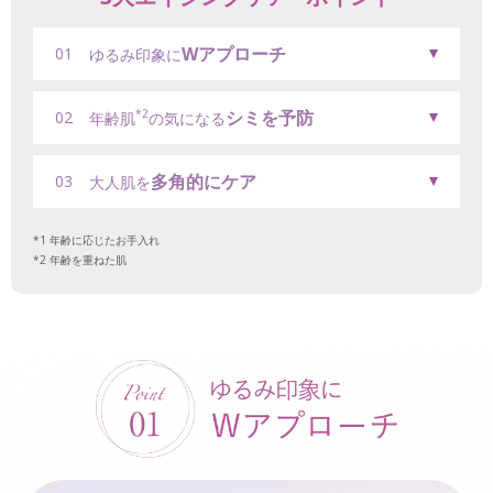
Wアプローチ
01
ゆるみ印象に
シミを予防
*2
02
年齢肌
の気になる
多角的にケア
03
大人肌を
年齢に応じたお手入れ
年齢を重ねた肌