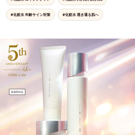
#化粧水 年齢サイン対策
#化粧水 透き通る肌へ
医薬部外品