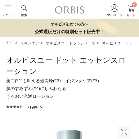
0
メニュー
検索
マイページ
カート
オルビス初めての方へ
公式通販だけの特別セット販売中！
TOP
スキンケア
オルビスユー ドットシリーズ
オルビスユー ドット
オルビスユー ドット エッセンスロ
ーション
美白(*1)も叶える最高峰(*2)エイジングケア(*3)
肌のすみずみ(*4)にしみわたる
うるおい充満ローション
719件