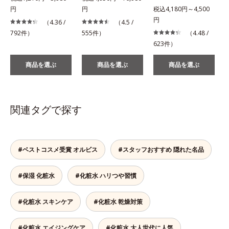
円
円
税込4,180円～4,500
税
円
（4.36 /
（4.5 /
792件）
555件）
（4.48 /
623件）
商品を選ぶ
商品を選ぶ
商品を選ぶ
関連タグで探す
#ベストコスメ受賞 オルビス
#スタッフおすすめ 隠れた名品
#保湿 化粧水
#化粧水 ハリつや習慣
#化粧水 スキンケア
#化粧水 乾燥対策
#化粧水 エイジングケア
#化粧水 大人世代に人気