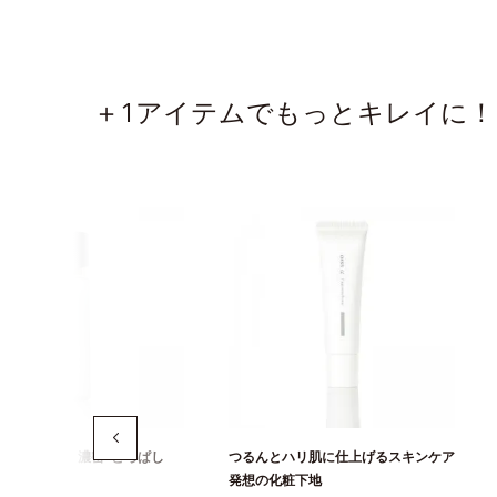
＋1アイテムでもっとキレイに！
いを届ける、濃密"とろぱし
つるんとハリ肌に仕上げるスキンケア
粧水
発想の化粧下地