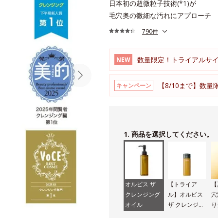
日本初の超微粒子技術(*1)が
毛穴奥の微細な汚れにアプローチ
790件
数量限定！トライアルサ
NEW
【8/10まで】数量
キャンペーン
1. 商品を選択してください。
オルビス ザ
【トライア
【
クレンジング
ル】オルビス
穴
オイル
ザ クレンジン
り
グ オイル
グ