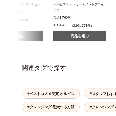
スユー エッセンスローション
オルビスユー トリートメントプライ
マー
750円～2,970円
税込1,760円
（4.49 / 474件）
（3.96 / 378件）
商品を選ぶ
商品を選ぶ
関連タグで探す
#ベストコスメ受賞 オルビス
#スタッフおす
#クレンジング 毛穴つるん肌
#クレンジング