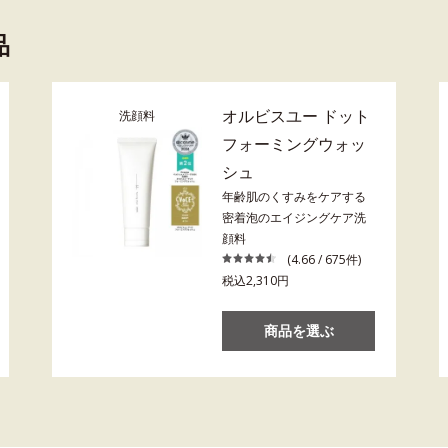
品
オルビスユー ドット
洗顔料
フォーミングウォッ
シュ
年齢肌のくすみをケアする
密着泡のエイジングケア洗
顔料
(4.66 / 675件)
税込2,310円
商品を選ぶ