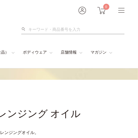
0
検
索
食品）
ボディウェア
店舗情報
マガジン
クレンジング オイル
レンジングオイル。