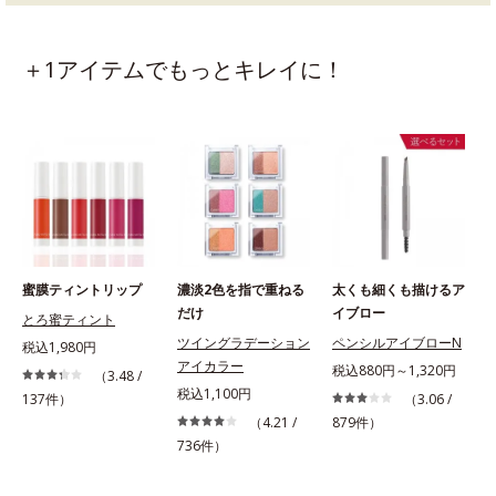
＋1アイテムでもっとキレイに！
蜜膜ティントリップ
濃淡2色を指で重ねる
太くも細くも描けるア
だけ
イブロー
とろ蜜ティント
ツイングラデーション
ペンシルアイブローN
税込1,980円
アイカラー
税込880円～1,320円
（3.48 /
税込1,100円
137件）
（3.06 /
（4.21 /
879件）
736件）