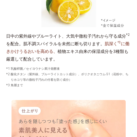
*2
日中の紫外線やブルーライト、大気中微粒子汚れから守る成分
*3
を配合。肌不調スパイラルを未然に断ち切ります。
肌深く
に働
きかけうるおいを高める、
植物エキス由来の保湿成分を3種類も
厳選して配合しています。
乳酸桿菌／セイヨウナシ果汁発酵液
酸化チタン（紫外線、ブルーライトカット成分）、ポリクオタニウム-51（花粉や、ち
りホコリ等の微粒子汚れの付着を防ぐ成分）
角層まで