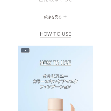
続きを見る
HOW TO USE
P
l
a
y
V
i
d
e
o