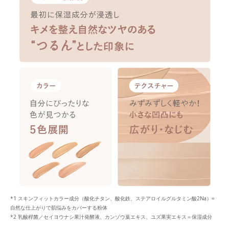
*1 スキンフィットカラー成分（酸化チタン、酸化鉄、ステアロイルグルタミン酸2Na）=
自然な仕上がりで肌悩みをカバーする粉体
*2 乳酸桿菌／セイヨウナシ果汁発酵液、カンゾウ葉エキス、ユズ果実エキス＝保湿成分