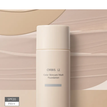
SPF20
PA++