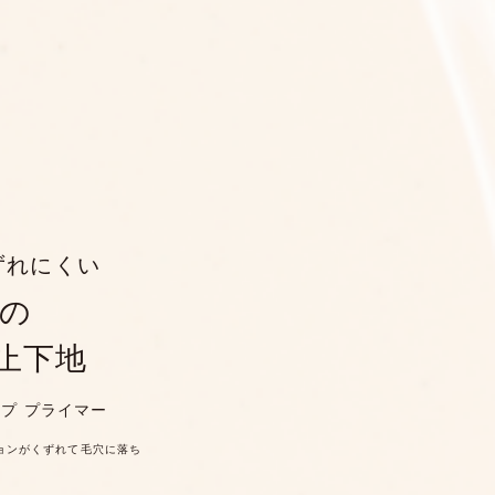
ずれにくい
の
止下地
ープ プライマー
ションがくずれて毛穴に落ち