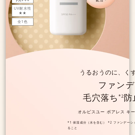
PA+++
UV耐水性
★★
全1色
うるおうのに、く
ファンデ
毛穴落ち
防
*2
オルビスユー ポアレス キ
*1 保湿成分（水を含む） *2 ファンデー
ること