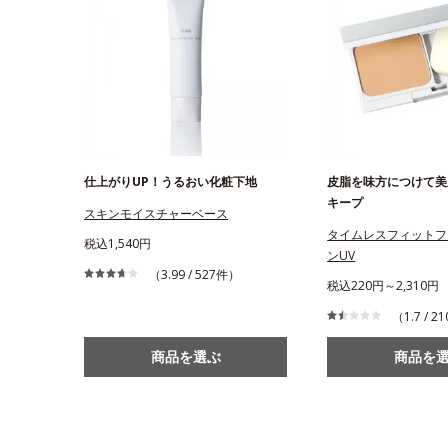
仕上がりUP！うるおい化粧下地
皮脂を味方につけて美
キープ
スキンモイスチャーベース
タイムレスフィットフ
税込1,540円
ンUV
（3.99 / 527件）
税込220円～2,310円
（1.7 / 
商品を選ぶ
商品を