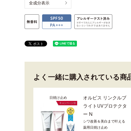
全成分表示
よく一緒に購入されている商
オルビス リンクルブ
日焼け止め
ライトUVプロテクタ
ー N
シワ改善＆美白まで叶える
薬用日焼け止め