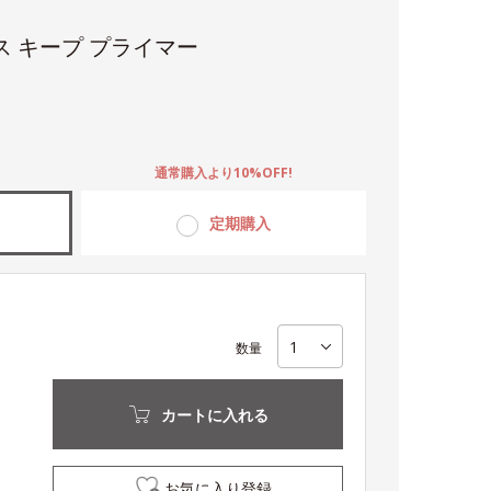
ス キープ プライマー
。
通常購入より10%OFF!
定期購入
数量
カートに入れる
お気に入り登録