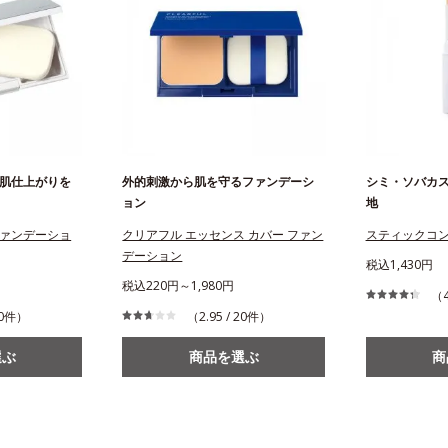
肌仕上がりを
外的刺激から肌を守るファンデーシ
シミ・ソバカ
ョン
地
ァンデーショ
クリアフル エッセンス カバー ファン
スティックコ
デーション
税込1,430円
税込220円～1,980円
（4
210件）
（2.95 / 20件）
選ぶ
商品を選ぶ
商