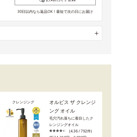
30日以内なら返品OK！最短で次の日にお届け
オルビス ザ クレンジ
クレンジング
ング オイル
毛穴汚れ落ちに着目したク
レンジングオイル
(4.36 / 792件)