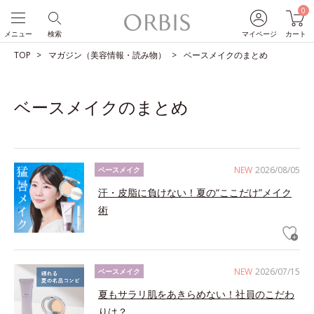
0
メニュー
検索
マイページ
カート
TOP
マガジン（美容情報・読み物）
ベースメイクのまとめ
ベースメイクのまとめ
NEW
2026/08/05
ベースメイク
汗・皮脂に負けない！夏の“ここだけ”メイク
術
NEW
2026/07/15
ベースメイク
夏もサラリ肌をあきらめない！社員のこだわ
りは？