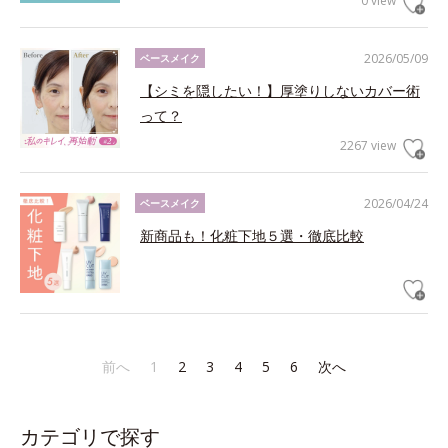
0 view
2026/05/09
ベースメイク
【シミを隠したい！】厚塗りしないカバー術
って？
2267 view
2026/04/24
ベースメイク
新商品も！化粧下地５選・徹底比較
前へ
1
2
3
4
5
6
次へ
カテゴリで探す