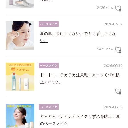
8486 view
2026/07/03
ベースメイク
夏の肌、焼けたくない。でもくずしたくな
い。
5471 view
2026/06/30
ベースメイク
ドロドロ、テカテカ注意報！メイクくずれ防
止アイテム
2026/06/29
ベースメイク
どろどろ・テカテカメイクくずれを防止！夏
のベースメイク