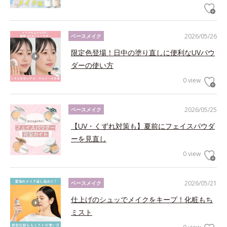
2026/05/26
ベースメイク
限定色登場！日中の塗り直しに便利なUVパウ
ダーの使い方
0 view
2026/05/25
ベースメイク
【UV・くずれ対策も】夏前にフェイスパウダ
ーを見直し
0 view
2026/05/21
ベースメイク
仕上げのシュッでメイクをキープ！化粧もち
ミスト