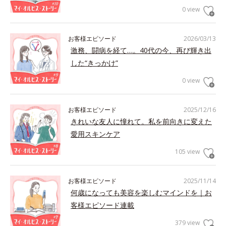
0 view
お客様エピソード
2026/03/13
激務、闘病を経て…。40代の今、再び輝き出
した“きっかけ”
0 view
お客様エピソード
2025/12/16
きれいな友人に憧れて。私を前向きに変えた
愛用スキンケア
105 view
お客様エピソード
2025/11/14
何歳になっても美容を楽しむマインドを｜お
客様エピソード連載
379 view