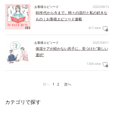
お客様エピソード
2025/06/13
80年代から今まで。時々の流行と私の好きな
もの｜お客様エピソード連載
417 view
お客様エピソード
2025/04/11
保湿ケアが続かない息子に、見つけた”新しい
選択”
1306 view
前へ
1
2
次へ
カテゴリで探す