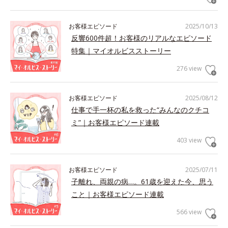
お客様エピソード
2025/10/13
反響600件超！お客様のリアルなエピソード
特集｜マイオルビスストーリー
276 view
お客様エピソード
2025/08/12
仕事で手一杯の私を救った“みんなのクチコ
ミ”｜お客様エピソード連載
403 view
お客様エピソード
2025/07/11
子離れ、両親の病…。61歳を迎えた今、思う
こと｜お客様エピソード連載
566 view