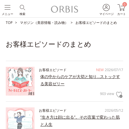
0
メニュー
検索
マイページ
カート
TOP
マガジン（美容情報・読み物）
お客様エピソードのまとめ
お客様エピソードのまとめ
お客様エピソード
NEW
2026/07/17
体の中からのケアが大切と知り…ストックす
る美容ゼリー
903 view
お客様エピソード
2026/05/12
”生き方は顔に出る”。その言葉で変わった肌
と人生