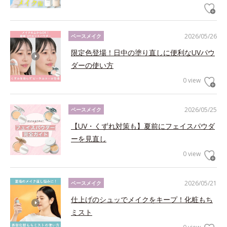
2026/05/26
ベースメイク
限定色登場！日中の塗り直しに便利なUVパウ
ダーの使い方
0 view
2026/05/25
ベースメイク
【UV・くずれ対策も】夏前にフェイスパウダ
ーを見直し
0 view
2026/05/21
ベースメイク
仕上げのシュッでメイクをキープ！化粧もち
ミスト