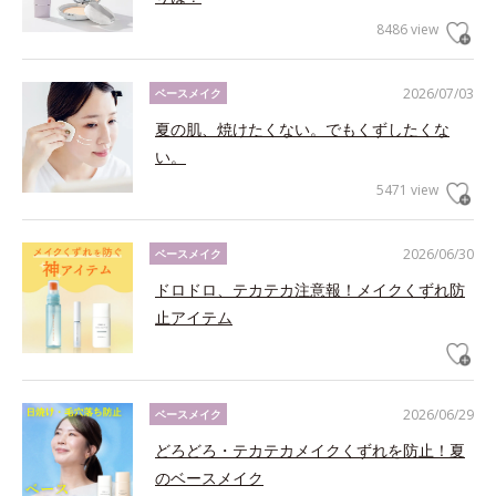
8486 view
2026/07/03
ベースメイク
夏の肌、焼けたくない。でもくずしたくな
い。
5471 view
2026/06/30
ベースメイク
ドロドロ、テカテカ注意報！メイクくずれ防
止アイテム
2026/06/29
ベースメイク
どろどろ・テカテカメイクくずれを防止！夏
のベースメイク