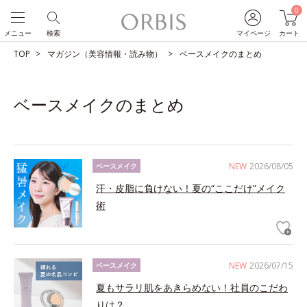
0
メニュー
検索
マイページ
カート
TOP
マガジン（美容情報・読み物）
ベースメイクのまとめ
ベースメイクのまとめ
NEW
2026/08/05
ベースメイク
汗・皮脂に負けない！夏の“ここだけ”メイク
術
NEW
2026/07/15
ベースメイク
夏もサラリ肌をあきらめない！社員のこだわ
りは？