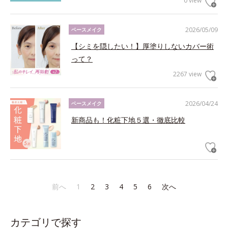
0 view
2026/05/09
ベースメイク
【シミを隠したい！】厚塗りしないカバー術
って？
2267 view
2026/04/24
ベースメイク
新商品も！化粧下地５選・徹底比較
前へ
1
2
3
4
5
6
次へ
カテゴリで探す