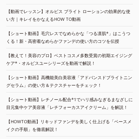
【動画でレッスン】オルビス ブライト ローションの効果的な使
い方｜キレイをかなえるHOW TO動画
【ショート動画】毛穴レスでなめらかな「つる凛肌*」はこうつ
くる！新・高密着なめらかファンデの使い方のコツを伝授
【教えて！美容のプロ】ベストコスメ多数受賞の初期エイジング
ケア*・オルビスユーシリーズを動画で解説！
【ショート動画】高機能美白美容液「アドバンスドブライトニン
グセラム」の使い方＆テクスチャーをチェック！
【ショート動画】レチノール配合*1でハリ感みなぎるまなざしに
目元集中ケア美容液「レチフォーカスアイクリーム」を解説！
【HOWTO動画】リキッドファンデを美しく仕上げる「ベースメ
イクの手順」を徹底解説！