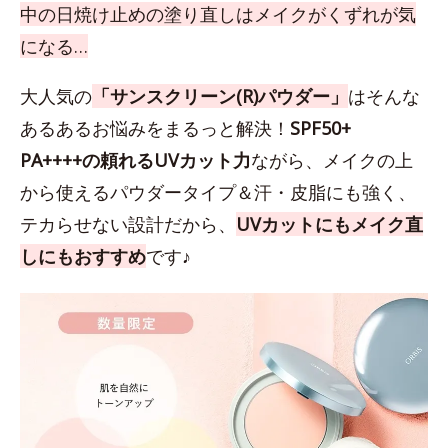
中の日焼け止めの塗り直しはメイクがくずれが気
になる…
大人気の
「サンスクリーン(R)パウダー」
はそんな
あるあるお悩みをまるっと解決！
SPF50+
PA++++の頼れるUVカット力
ながら、メイクの上
から使えるパウダータイプ＆汗・皮脂にも強く、
テカらせない設計だから、
UVカットにもメイク直
しにもおすすめ
です♪