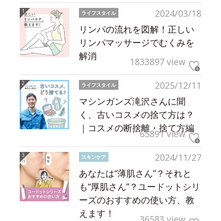
2024/03/18
ライフスタイル
リンパの流れを図解！正しい
リンパマッサージでむくみを
解消
1833897 view
2025/12/11
ライフスタイル
マシンガンズ滝沢さんに聞
く、古いコスメの捨て方は？
｜コスメの断捨離・捨て方編
65891 view
2024/11/27
スキンケア
あなたは“薄肌さん”？それと
も“厚肌さん”？ユードットシリ
ーズのおすすめの使い方、教
えます！
36583 view