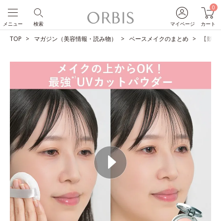
0
メニュー
検索
マイページ
カート
TOP
マガジン（美容情報・読み物）
ベースメイクのまとめ
【動画