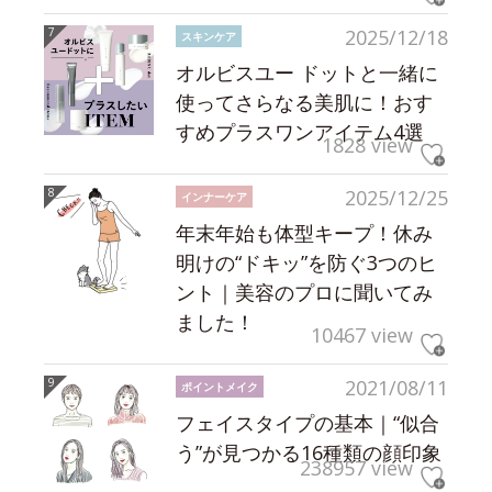
2025/12/18
スキンケア
オルビスユー ドットと一緒に
使ってさらなる美肌に！おす
すめプラスワンアイテム4選
1828 view
2025/12/25
インナーケア
年末年始も体型キープ！休み
明けの“ドキッ”を防ぐ3つのヒ
ント｜美容のプロに聞いてみ
ました！
10467 view
2021/08/11
ポイントメイク
フェイスタイプの基本｜“似合
う”が見つかる16種類の顔印象
238957 view