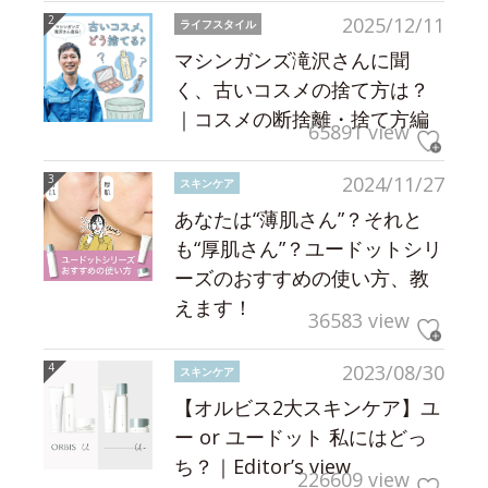
2025/12/11
ライフスタイル
マシンガンズ滝沢さんに聞
く、古いコスメの捨て方は？
｜コスメの断捨離・捨て方編
65891 view
2024/11/27
スキンケア
あなたは“薄肌さん”？それと
も“厚肌さん”？ユードットシリ
ーズのおすすめの使い方、教
えます！
36583 view
2023/08/30
スキンケア
【オルビス2大スキンケア】ユ
ー or ユードット 私にはどっ
ち？｜Editor’s view
226609 view