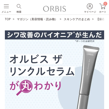
0
メニュー
検索
マイページ
カート
TOP
マガジン（美容情報・読み物）
スキンケアのまとめ
【保存版