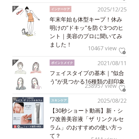
2025/12/25
インナーケア
年末年始も体型キープ！休み
明けの“ドキッ”を防ぐ3つのヒ
ント｜美容のプロに聞いてみ
ました！
10467 view
2021/08/11
ポイントメイク
フェイスタイプの基本｜“似合
う”が見つかる16種類の顔印象
238957 view
2025/08/22
スキンケア
【30秒ショート動画】新・シ
ワ改善美容液「ザ リンクルセ
ラム」のおすすめの使い方っ
て？