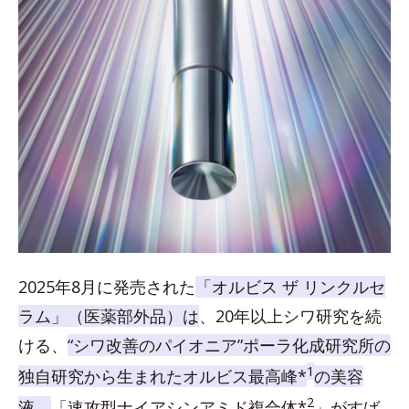
2025年8月に発売された
「オルビス ザ リンクルセ
ラム」（医薬部外品）は
、20年以上シワ研究を続
ける、
“シワ改善のパイオニア”ポーラ化成研究所の
1
独自研究から生まれたオルビス最高峰*
の美容
2
液。
「速攻型ナイアシンアミド複合体*
」がすば