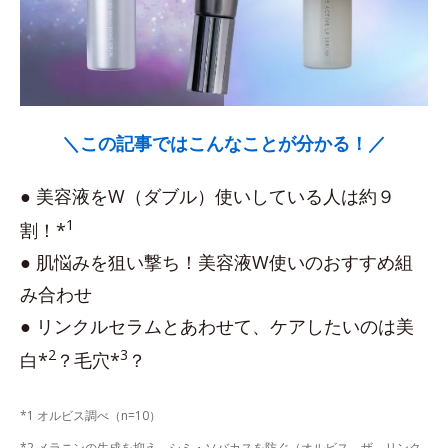
＼この記事ではこんなことが分かる！／
● 美容液をW（ダブル）使いしている人は約９
1
割！*
● 肌悩みを狙い撃ち！美容液W使いのおすすめ組
み合わせ
● リンクルセラムとあわせて、ケアしたいのは美
2
3
白*
？毛穴*
？
*1 オルビス調べ（n=10）
*2 メラニンの生成を抑え、シミ・ソバカスを防ぐ（オルビス ザ リンク