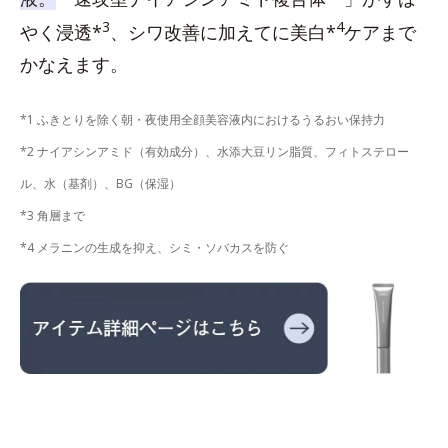
3
4
やく浸透*
、シワ改善に加えてに美白*
ケアまで
かなえます。
*1 ふきとりを除く朝・夜使用全顔美容液内におけるうるおい保持力
*2 ナイアシンアミド（有効成分）、水添大豆リン脂質、フィトステロー
ル、水（基剤）、BG（保湿）
*3 角層まで
*4 メラニンの生成を抑え、シミ・ソバカスを防ぐ