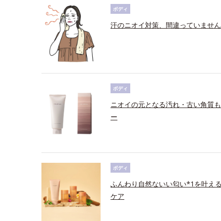
ボディ
汗のニオイ対策、間違っていません
ボディ
ニオイの元となる汚れ・古い角質も
ー
ボディ
ふんわり自然ないい匂い*1を叶え
ケア