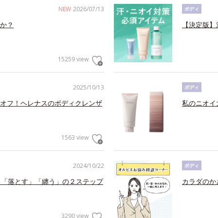
NEW
2026/07/13
ボディ
か？
【決定版】
15259 view
2025/10/13
ボディ
オフ！ヘレナスのボディクレンザ
私のニオイ
1563 view
2024/10/22
ボディ
る「落とす」「纏う」の２ステップ
カラダのか
3290 view