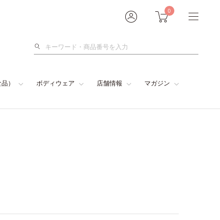
0
検
索
食品）
ボディウェア
店舗情報
マガジン