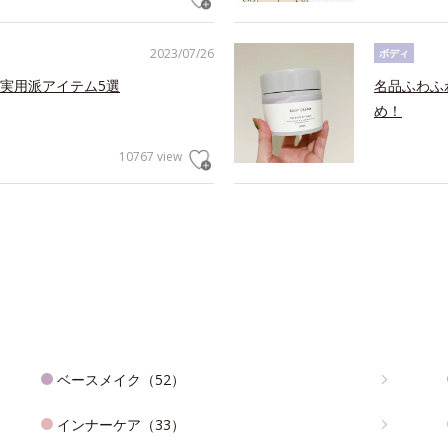
2023/07/26
ボディ
実用派アイテム5選
名品ふわふ
め！
10767 view
ベースメイク（52）
インナーケア（33）