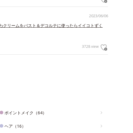
2023/06/06
わクリームをバスト＆デコルテに使ったらイイコトずく
3728 view
ポイントメイク（64）
ヘア（16）