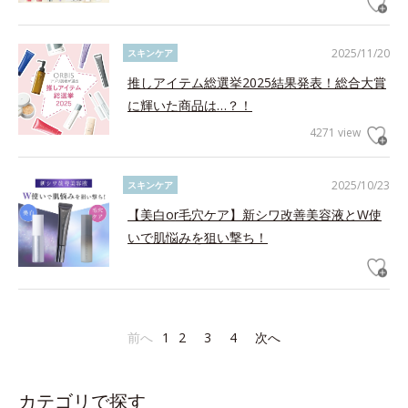
2025/11/20
スキンケア
推しアイテム総選挙2025結果発表！総合大賞
に輝いた商品は…？！
4271 view
2025/10/23
スキンケア
【美白or毛穴ケア】新シワ改善美容液とW使
いで肌悩みを狙い撃ち！
前へ
1
2
3
4
次へ
カテゴリで探す