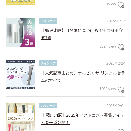
0 view
2026/01/12
スキンケア
【徹底比較】目的別に見つける！実力派美容
液3選
6324 view
2025/12/24
スキンケア
【人気記事まとめ】オルビス ザ リンクルセラ
ムのすべて
1033 view
2025/12/01
スキンケア
【累計54冠】2025年ベストコスメ受賞アイテ
ムを一挙公開！