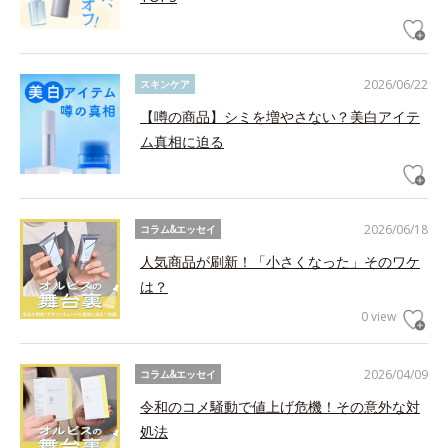
2026/06/22
スキンケア
【噂の商品】シミを増やさない？美白アイテ
ム真相に迫る
2026/06/18
コラム&エッセイ
人気商品が刷新！「小さくなった」そのワケ
は？
0 view
2026/04/09
コラム&エッセイ
令和のコメ騒動で値上げ危機！その意外な対
処法