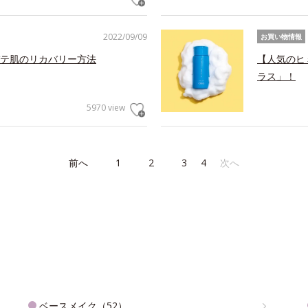
2022/09/09
お買い物情報
テ肌のリカバリー方法
【人気のヒ
ラス」！
5970 view
前へ
1
2
3
4
次へ
ベースメイク（52）