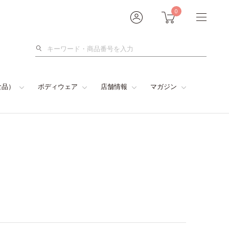
0
検
索
食品）
ボディウェア
店舗情報
マガジン