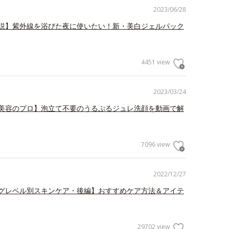
2023/06/28
説】紫外線を浴びた夜に使いたい！新・美白ジェルパック
4451 view
2023/03/24
美容のプロ】泡立て不要のうるぷるジュレ洗顔を動画で解
7096 view
2022/12/27
グレベル別スキンケア・後編】おすすめケア方法＆アイテ
29702 view