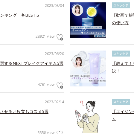
2023/08/04
スキンケア
ンキング 各BEST５
【動画で解
の使い方
28921 view
2023/06/20
スキンケア
選するNEXTブレイクアイテム5選
【教えて！
説！
4761 view
2023/02/14
スキンケア
させるお役立ちコスメ5選
【エイジン
ム
5358 view