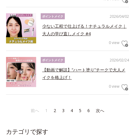
2026/04/02
ポイントメイク
少ない工程で仕上げる！ナチュラルメイク｜
大人の学び直しメイク #4
0 view
2026/02/24
ポイントメイク
【動画で解説】“ハート塗り”チークで大人メ
イクを格上げ！
0 view
前へ
1
2
3
4
5
6
次へ
カテゴリで探す