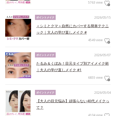
5763 view
2026/05/15
ポイントメイク
＜シミとクマ＞自然にカバーする簡単テクニ
ック｜大人の学び直しメイク #
4549 view
2026/05/07
ポイントメイク
たるみ＆くぼみ！目元タイプ別アイメイク術
｜大人の学び直しメイク #1
6855 view
2026/05/04
ポイントメイク
【大人の目元悩み】頑張らない40代メイクっ
て？
4104 view