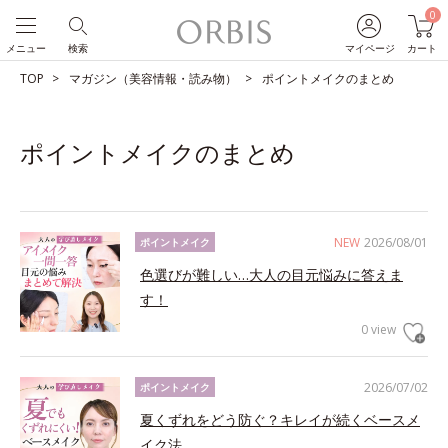
0
メニュー
検索
マイページ
カート
TOP
マガジン（美容情報・読み物）
ポイントメイクのまとめ
ポイントメイクのまとめ
NEW
2026/08/01
ポイントメイク
色選びが難しい…大人の目元悩みに答えま
す！
0 view
2026/07/02
ポイントメイク
夏くずれをどう防ぐ？キレイが続くベースメ
イク法