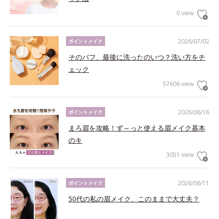
0 view
2026/07/02
ポイントメイク
そのパフ、最後に洗ったのいつ？洗い方をチ
ェック
57606 view
2026/06/16
ポイントメイク
まろ眉を攻略！ず～っと使える眉メイク基本
のキ
3051 view
2026/06/11
ポイントメイク
50代の私の眉メイク、このままで大丈夫？