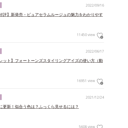
2022/09/16
ク
好評】新発売・ピュアセラムルージュの魅力をわかりやす
11450 view
2022/06/17
ク
レット】フォートーンズスタイリングアイズの使い方（動
16951 view
2021/12/24
ク
に更新！似合う色は？ふっくら見せるには？
5608 view