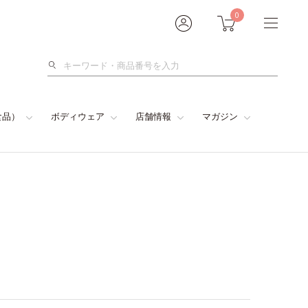
0
検
索
食品）
ボディウェア
店舗情報
マガジン