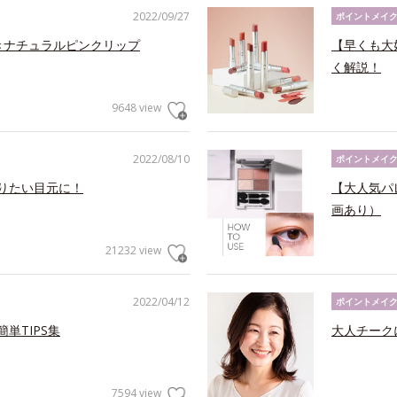
2022/09/27
ポイントメイ
きナチュラルピンクリップ
【早くも大
く解説！
9648 view
2022/08/10
ポイントメイ
なりたい目元に！
【大人気パ
画あり）
21232 view
2022/04/12
ポイントメイ
単TIPS集
大人チーク
7594 view