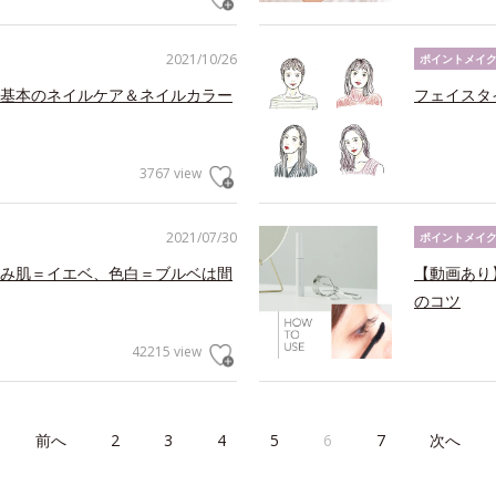
2021/10/26
ポイントメイ
基本のネイルケア＆ネイルカラー
フェイスタ
3767 view
2021/07/30
ポイントメイ
み肌＝イエベ、色白＝ブルベは間
【動画あり
のコツ
42215 view
前へ
2
3
4
5
6
7
次へ