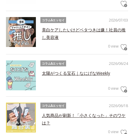
2026/07/03
コラム&エッセイ
美白ケアしたいけどベタつきは嫌！社員の推
し美容液
0 view
2026/06/24
コラム&エッセイ
太陽がつくる宝石｜なにげなWeekly
0 view
2026/06/18
コラム&エッセイ
人気商品が刷新！「小さくなった」そのワケ
は？
0 view