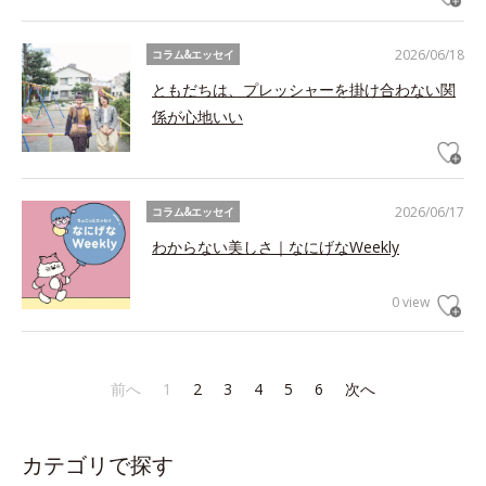
2026/06/18
コラム&エッセイ
ともだちは、プレッシャーを掛け合わない関
係が心地いい
2026/06/17
コラム&エッセイ
わからない美しさ｜なにげなWeekly
0 view
前へ
1
2
3
4
5
6
次へ
カテゴリで探す