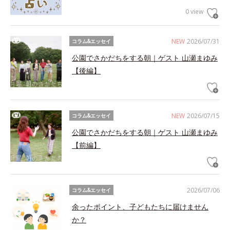
0 view
NEW
2026/07/31
コラム&エッセイ
公園でさかだちをする朝｜ゲスト 山瀬まゆみ
【後編】
NEW
2026/07/15
コラム&エッセイ
公園でさかだちをする朝｜ゲスト 山瀬まゆみ
【前編】
2026/07/06
コラム&エッセイ
余ったポイント、子どもたちに届けません
か？