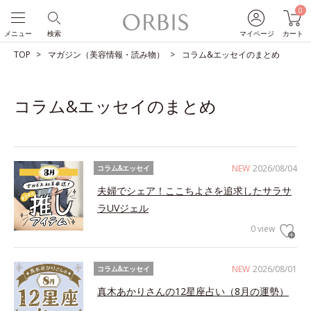
0
メニュー
検索
マイページ
カート
TOP
マガジン（美容情報・読み物）
コラム&エッセイのまとめ
コラム&エッセイのまとめ
NEW
2026/08/04
コラム&エッセイ
夫婦でシェア！ここちよさを追求したサラサ
ラUVジェル
0 view
NEW
2026/08/01
コラム&エッセイ
真木あかりさんの12星座占い（8月の運勢）