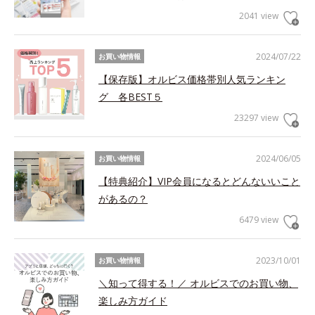
2041 view
2024/07/22
お買い物情報
【保存版】オルビス価格帯別人気ランキン
グ 各BEST５
23297 view
2024/06/05
お買い物情報
【特典紹介】VIP会員になるとどんないいこと
があるの？
6479 view
2023/10/01
お買い物情報
＼知って得する！／ オルビスでのお買い物、
楽しみ方ガイド