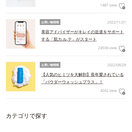
1467 view
2022/11/21
お買い物情報
美容アドバイザーがキレイの近道をサポート
する「肌カ.ル.テ」がスタート
24506 view
2022/06/28
お買い物情報
【人気のヒミツを大解剖】長年愛されている
「パウダーウォッシュプラス」！
4262 view
カテゴリで探す