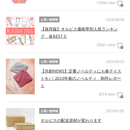
12586 view
2023/08/04
お買い物情報
【保存版】オルビス価格帯別人気ランキン
グ 各BEST５
28921 view
2023/02/20
お買い物情報
【共創NEWS】定番ノベルティにも春テイス
トを♪｜2023年春のノベルティ 制作レポー
ト
9218 view
2023/01/05
お買い物情報
オルビスの配送資材が変わります