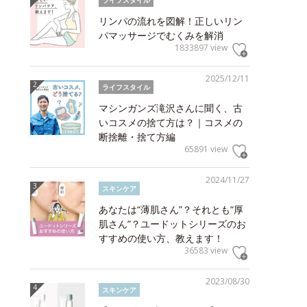
ライフスタイル
リンパの流れを図解！正しいリン
パマッサージでむくみを解消
1833897 view
2025/12/11
ライフスタイル
マシンガンズ滝沢さんに聞く、古
いコスメの捨て方は？｜コスメの
断捨離・捨て方編
65891 view
2024/11/27
スキンケア
あなたは“薄肌さん”？それとも“厚
肌さん”？ユードットシリーズのお
すすめの使い方、教えます！
36583 view
2023/08/30
スキンケア