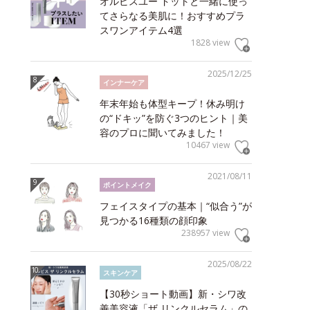
オルビスユー ドットと一緒に使っ
てさらなる美肌に！おすすめプラ
スワンアイテム4選
1828 view
2025/12/25
インナーケア
年末年始も体型キープ！休み明け
の“ドキッ”を防ぐ3つのヒント｜美
容のプロに聞いてみました！
10467 view
2021/08/11
ポイントメイク
フェイスタイプの基本｜“似合う”が
見つかる16種類の顔印象
238957 view
2025/08/22
スキンケア
【30秒ショート動画】新・シワ改
善美容液「ザ リンクルセラム」の