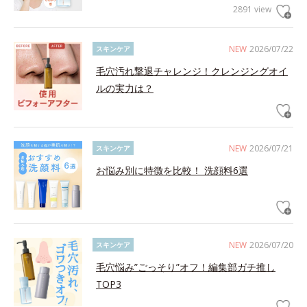
2891 view
NEW
2026/07/22
スキンケア
毛穴汚れ撃退チャレンジ！クレンジングオイ
ルの実力は？
NEW
2026/07/21
スキンケア
お悩み別に特徴を比較！ 洗顔料6選
NEW
2026/07/20
スキンケア
毛穴悩み”ごっそり”オフ！編集部ガチ推し
TOP3