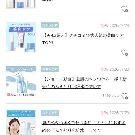
NEW
2026/07/23
スキンケア
【★4.3超え】クチコミで大人気の美白ケア
TOP3
NEW
2026/07/23
スキンケア
【ショート動画】夏肌のベタつきを一掃！新
発売のふきとり化粧水の使い方
1469 view
NEW
2026/07/23
スキンケア
夏のベタつき&ごわつきに！大人肌におすす
めの「ふきとり化粧水」って？