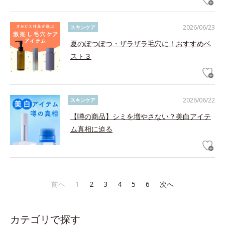
2026/06/23
スキンケア
夏のぽつぽつ・ザラザラ毛穴に！おすすめベ
スト３
2026/06/22
スキンケア
【噂の商品】シミを増やさない？美白アイテ
ム真相に迫る
前へ
1
2
3
4
5
6
次へ
カテゴリで探す