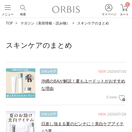
0
メニュー
検索
マイページ
カート
TOP
マガジン（美容情報・読み物）
スキンケアのまとめ
スキンケアのまとめ
NEW
2026/07/30
スキンケア
沖縄のBAが解説！夏もユードットがおすすめ
な理由
0 view
NEW
2026/07/28
スキンケア
日差し強まる夏のピンチに！美白ケアアイテ
ム5選