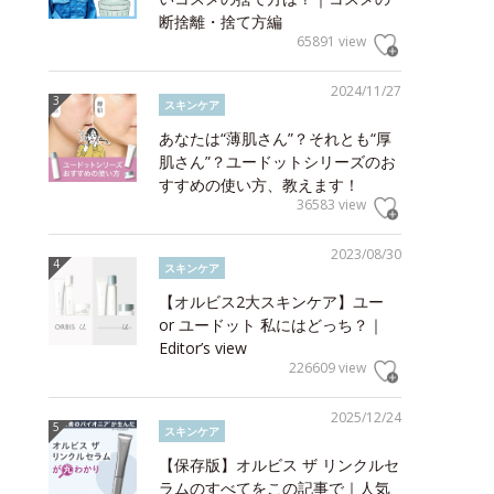
断捨離・捨て方編
65891 view
2024/11/27
スキンケア
あなたは“薄肌さん”？それとも“厚
肌さん”？ユードットシリーズのお
すすめの使い方、教えます！
36583 view
2023/08/30
スキンケア
【オルビス2大スキンケア】ユー
or ユードット 私にはどっち？｜
Editor’s view
226609 view
2025/12/24
スキンケア
【保存版】オルビス ザ リンクルセ
ラムのすべてをこの記事で｜人気