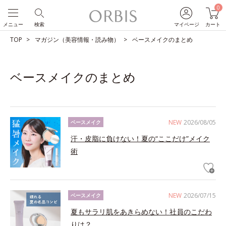
0
メニュー
検索
マイページ
カート
TOP
マガジン（美容情報・読み物）
ベースメイクのまとめ
ベースメイクのまとめ
NEW
2026/08/05
ベースメイク
汗・皮脂に負けない！夏の“ここだけ”メイク
術
NEW
2026/07/15
ベースメイク
夏もサラリ肌をあきらめない！社員のこだわ
りは？