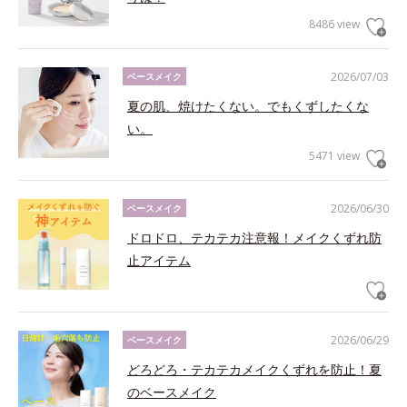
8486 view
2026/07/03
ベースメイク
夏の肌、焼けたくない。でもくずしたくな
い。
5471 view
2026/06/30
ベースメイク
ドロドロ、テカテカ注意報！メイクくずれ防
止アイテム
2026/06/29
ベースメイク
どろどろ・テカテカメイクくずれを防止！夏
のベースメイク