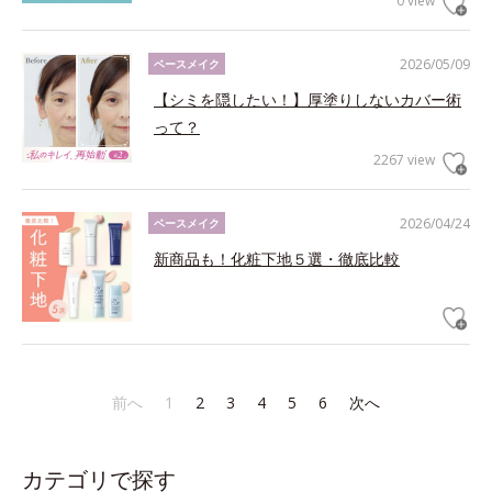
0 view
2026/05/09
ベースメイク
【シミを隠したい！】厚塗りしないカバー術
って？
2267 view
2026/04/24
ベースメイク
新商品も！化粧下地５選・徹底比較
前へ
1
2
3
4
5
6
次へ
カテゴリで探す