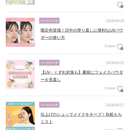
2026/05/26
ベースメイク
限定色登場！日中の塗り直しに便利なUVパウ
ダーの使い方
0 view
2026/05/25
ベースメイク
【UV・くずれ対策も】夏前にフェイスパウダ
ーを見直し
0 view
2026/05/21
ベースメイク
仕上げのシュッでメイクをキープ！化粧もち
ミスト