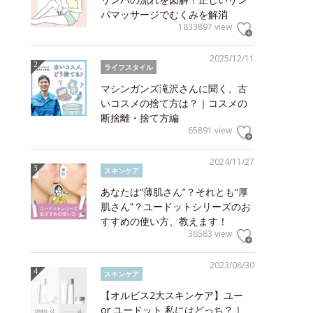
パマッサージでむくみを解消
1833897 view
2025/12/11
ライフスタイル
マシンガンズ滝沢さんに聞く、古
いコスメの捨て方は？｜コスメの
断捨離・捨て方編
65891 view
2024/11/27
スキンケア
あなたは“薄肌さん”？それとも“厚
肌さん”？ユードットシリーズのお
すすめの使い方、教えます！
36583 view
2023/08/30
スキンケア
【オルビス2大スキンケア】ユー
or ユードット 私にはどっち？｜