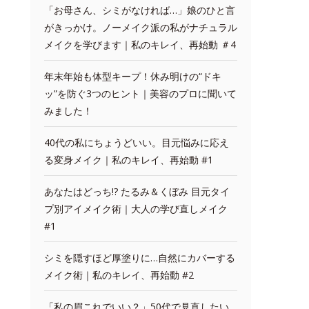
「お母さん、シミがなければ…」娘のひと言
がきっかけ。ノーメイク派の私がナチュラル
メイクを学びます｜私のキレイ、再始動 ＃4
年末年始も体型キープ！休み明けの“ドキ
ッ”を防ぐ3つのヒント｜美容のプロに聞いて
みました！
40代の私にちょうどいい。目元悩みに応え
る変身メイク｜私のキレイ、再始動 #1
あなたはどっち!? たるみ＆くぼみ 目元タイ
プ別アイメイク術｜大人の学び直しメイク
#1
シミを隠すほど厚塗りに…自然にカバーする
メイク術｜私のキレイ、再始動 #2
「私の眉これでいい？」50代で見直したい