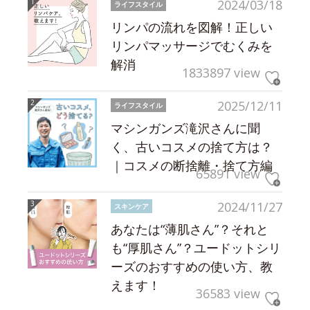
2024/03/18
ライフスタイル
リンパの流れを図解！正しい
リンパマッサージでむくみを
解消
1833897 view
2025/12/11
ライフスタイル
マシンガンズ滝沢さんに聞
く、古いコスメの捨て方は？
｜コスメの断捨離・捨て方編
65891 view
2024/11/27
スキンケア
あなたは“薄肌さん”？それと
も“厚肌さん”？ユードットシリ
ーズのおすすめの使い方、教
えます！
36583 view