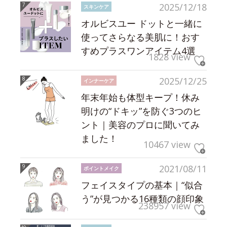
2025/12/18
スキンケア
オルビスユー ドットと一緒に
使ってさらなる美肌に！おす
すめプラスワンアイテム4選
1828 view
2025/12/25
インナーケア
年末年始も体型キープ！休み
明けの“ドキッ”を防ぐ3つのヒ
ント｜美容のプロに聞いてみ
ました！
10467 view
2021/08/11
ポイントメイク
フェイスタイプの基本｜“似合
う”が見つかる16種類の顔印象
238957 view