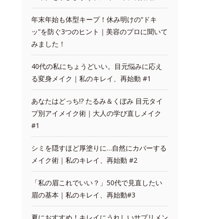
年末年始も体型キープ！休み明けの“ドキ
ッ”を防ぐ3つのヒント｜美容のプロに聞いて
みました！
40代の私にちょうどいい。目元悩みに応え
る変身メイク｜私のキレイ、再始動 #1
あなたはどっち!? たるみ＆くぼみ 目元タイ
プ別アイメイク術｜大人の学び直しメイク
#1
シミを隠すほど厚塗りに…自然にカバーする
メイク術｜私のキレイ、再始動 #2
「私の眉これでいい？」50代で見直したい
眉の基本｜私のキレイ、再始動#3
夏におすすめ！キレイにうれしいサプリメン