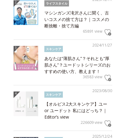
ライフスタイル
マシンガンズ滝沢さんに聞く、古
いコスメの捨て方は？｜コスメの
断捨離・捨て方編
65891 view
2024/11/27
スキンケア
あなたは“薄肌さん”？それとも“厚
肌さん”？ユードットシリーズのお
すすめの使い方、教えます！
36583 view
2023/08/30
スキンケア
【オルビス2大スキンケア】ユー
or ユードット 私にはどっち？｜
Editor’s view
226609 view
2025/12/24