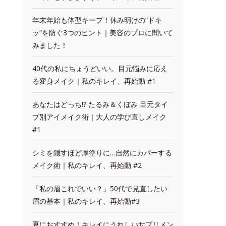
年末年始も体型キープ！休み明けの“ドキ
ッ”を防ぐ3つのヒント｜美容のプロに聞いて
みました！
40代の私にちょうどいい。目元悩みに応え
る変身メイク｜私のキレイ、再始動 #1
あなたはどっち!? たるみ＆くぼみ 目元タイ
プ別アイメイク術｜大人の学び直しメイク
#1
シミを隠すほど厚塗りに…自然にカバーする
メイク術｜私のキレイ、再始動 #2
「私の眉これでいい？」50代で見直したい
眉の基本｜私のキレイ、再始動#3
夏におすすめ！キレイにうれしいサプリメン