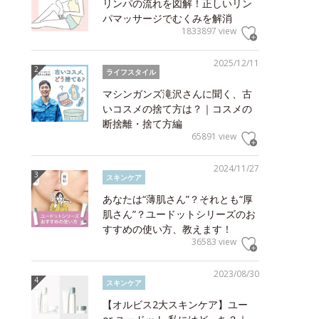
リンパの流れを図解！正しいリン
パマッサージでむくみを解消
1833897 view
2025/12/11
ライフスタイル
マシンガンズ滝沢さんに聞く、古
いコスメの捨て方は？｜コスメの
断捨離・捨て方編
65891 view
2024/11/27
スキンケア
あなたは“薄肌さん”？それとも“厚
肌さん”？ユードットシリーズのお
すすめの使い方、教えます！
36583 view
2023/08/30
スキンケア
【オルビス2大スキンケア】ユー