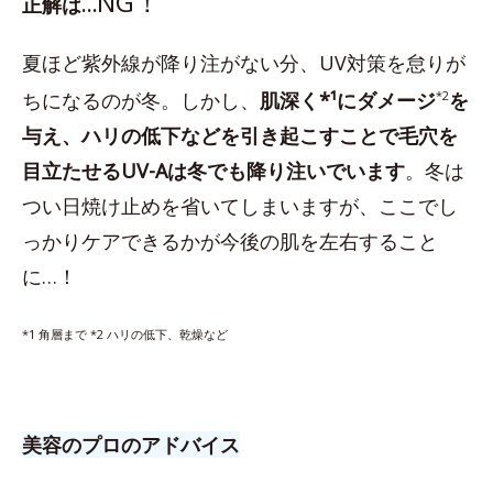
NG！
正解は…
夏ほど紫外線が降り注がない分、UV対策を怠りが
ちになるのが冬。しかし、
肌深く*¹にダメージ
*2
を
与え、ハリの低下などを引き起こすことで毛穴を
目立たせるUV-Aは冬でも降り注いでいます
。冬は
つい日焼け止めを省いてしまいますが、ここでし
っかりケアできるかが今後の肌を左右すること
に…！
*1 角層まで *2 ハリの低下、乾燥など
美容のプロのアドバイス