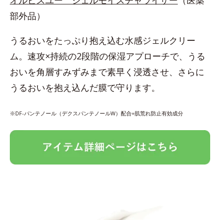
部外品）
うるおいをたっぷり抱え込む水感ジェルクリー
ム。速攻×持続の2段階の保湿アプローチで、うる
おいを角層すみずみまで素早く浸透させ、さらに
うるおいを抱え込んだ膜で守ります。
※DF-パンテノール（デクスパンテノールW）配合=肌荒れ防止有効成分