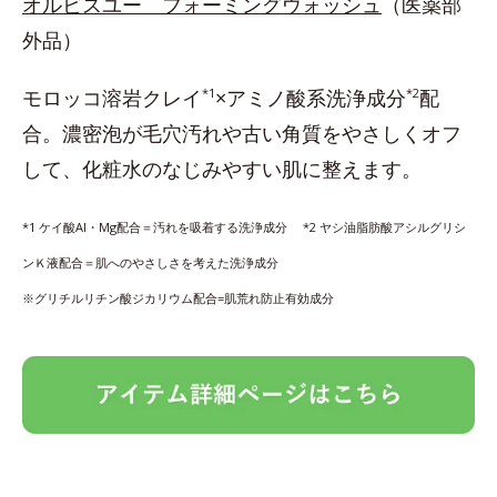
オルビスユー フォーミングウォッシュ
（医薬部
外品）
モロッコ溶岩クレイ
*1
×アミノ酸系洗浄成分
*2
配
合。濃密泡が毛穴汚れや古い角質をやさしくオフ
して、化粧水のなじみやすい肌に整えます。
*1 ケイ酸Al・Mg配合＝汚れを吸着する洗浄成分 *2 ヤシ油脂肪酸アシルグリシ
ンＫ液配合＝肌へのやさしさを考えた洗浄成分
※グリチルリチン酸ジカリウム配合=肌荒れ防止有効成分