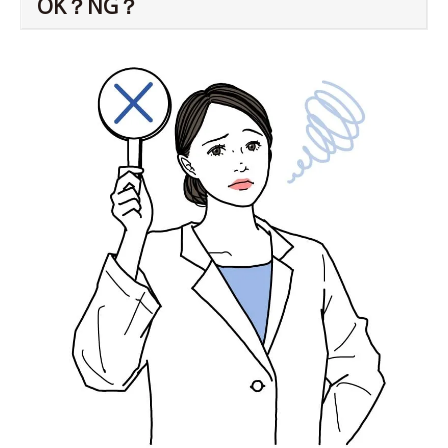
OK？NG？