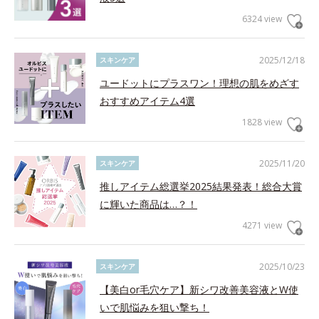
6324 view
2025/12/18
スキンケア
ユードットにプラスワン！理想の肌をめざす
おすすめアイテム4選
1828 view
2025/11/20
スキンケア
推しアイテム総選挙2025結果発表！総合大賞
に輝いた商品は…？！
4271 view
2025/10/23
スキンケア
【美白or毛穴ケア】新シワ改善美容液とW使
いで肌悩みを狙い撃ち！