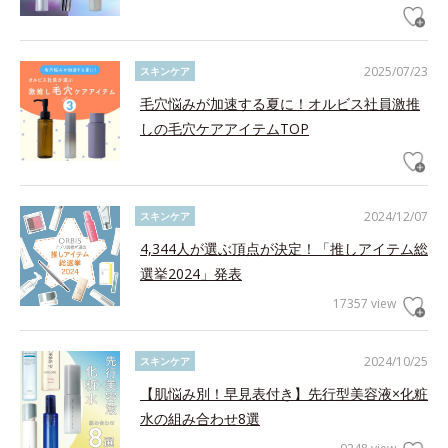
2025/07/23
スキンケア
毛穴悩みが加速する夏に！オルビス社員激推
しの毛穴ケアアイテムTOP
2024/12/07
スキンケア
4,344人が選ぶ頂点が決定！「推しアイテム総
選挙2024」発表
17357 view
2024/10/25
スキンケア
【肌悩み別！早見表付き】先行型美容液×化粧
水の組み合わせ8選