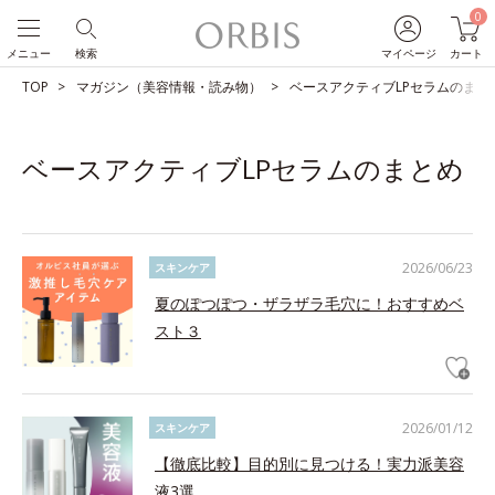
0
メニュー
検索
マイページ
カート
TOP
マガジン（美容情報・読み物）
ベースアクティブLPセラムのまと
ベースアクティブLPセラムのまとめ
2026/06/23
スキンケア
夏のぽつぽつ・ザラザラ毛穴に！おすすめベ
スト３
2026/01/12
スキンケア
【徹底比較】目的別に見つける！実力派美容
液3選