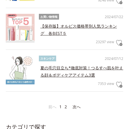
9248 view
2024/07/22
お買い物情報
【保存版】オルビス価格帯別人気ランキン
グ 各BEST５
23297 view
2024/07/12
スキンケア
夏の毛穴目立ち*徹底対策！つるすべ肌を叶え
る顔＆ボディケアアイテム3選
7353 view
前へ
1
2
次へ
カテゴリで探す