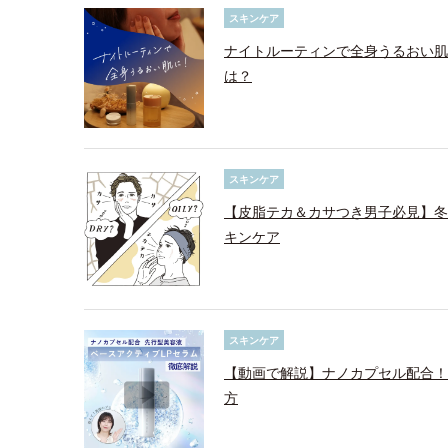
スキンケア
ナイトルーティンで全身うるおい肌
は？
スキンケア
【皮脂テカ＆カサつき男子必見】冬
キンケア
スキンケア
【動画で解説】ナノカプセル配合！
方