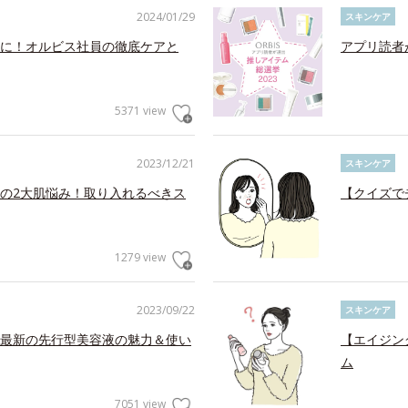
2024/01/29
スキンケア
に！オルビス社員の徹底ケアと
アプリ読者
5371 view
2023/12/21
スキンケア
の2大肌悩み！取り入れるべきス
【クイズで
1279 view
2023/09/22
スキンケア
最新の先行型美容液の魅力＆使い
【エイジン
ム
7051 view