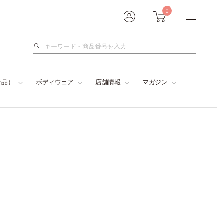
0
検
索
食品）
ボディウェア
店舗情報
マガジン