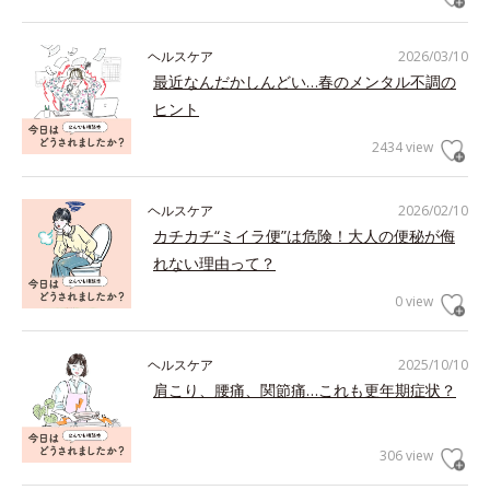
ヘルスケア
2026/03/10
最近なんだかしんどい…春のメンタル不調の
ヒント
2434 view
ヘルスケア
2026/02/10
カチカチ“ミイラ便”は危険！大人の便秘が侮
れない理由って？
0 view
ヘルスケア
2025/10/10
肩こり、腰痛、関節痛…これも更年期症状？
306 view