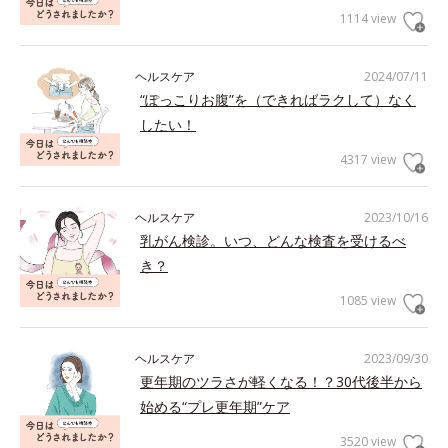
1114 view
ヘルスケア
2024/07/11
“ぽっこりお腹”を（できればラクして）なく
したい！
4317 view
ヘルスケア
2023/10/16
乳がん検診。いつ、どんな検査を受けるべ
き？
1085 view
ヘルスケア
2023/09/30
更年期のツラさが軽くなる！？30代後半から
始める“プレ更年期”ケア
3520 view