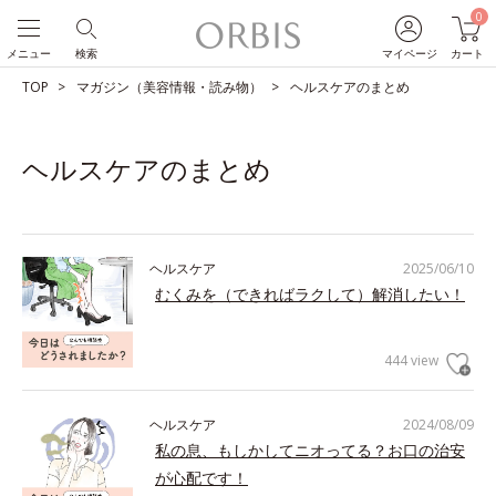
0
メニュー
検索
マイページ
カート
TOP
マガジン（美容情報・読み物）
ヘルスケアのまとめ
ヘルスケアのまとめ
ヘルスケア
2025/06/10
むくみを（できればラクして）解消したい！
444 view
ヘルスケア
2024/08/09
私の息、もしかしてニオってる？お口の治安
が心配です！