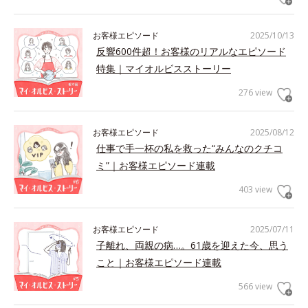
お客様エピソード
2025/10/13
反響600件超！お客様のリアルなエピソード
特集｜マイオルビスストーリー
276 view
お客様エピソード
2025/08/12
仕事で手一杯の私を救った“みんなのクチコ
ミ”｜お客様エピソード連載
403 view
お客様エピソード
2025/07/11
子離れ、両親の病…。61歳を迎えた今、思う
こと｜お客様エピソード連載
566 view