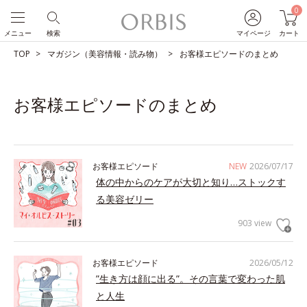
0
メニュー
検索
マイページ
カート
TOP
マガジン（美容情報・読み物）
お客様エピソードのまとめ
お客様エピソードのまとめ
お客様エピソード
NEW
2026/07/17
体の中からのケアが大切と知り…ストックす
る美容ゼリー
903 view
お客様エピソード
2026/05/12
”生き方は顔に出る”。その言葉で変わった肌
と人生