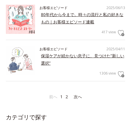
お客様エピソード
2025/06/13
80年代から今まで。時々の流行と私の好きな
もの｜お客様エピソード連載
417 view
お客様エピソード
2025/04/11
保湿ケアが続かない息子に、見つけた”新しい
選択”
1306 view
前へ
1
2
次へ
カテゴリで探す