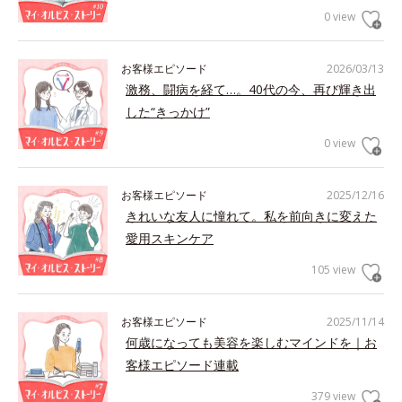
0 view
お客様エピソード
2026/03/13
激務、闘病を経て…。40代の今、再び輝き出
した“きっかけ”
0 view
お客様エピソード
2025/12/16
きれいな友人に憧れて。私を前向きに変えた
愛用スキンケア
105 view
お客様エピソード
2025/11/14
何歳になっても美容を楽しむマインドを｜お
客様エピソード連載
379 view