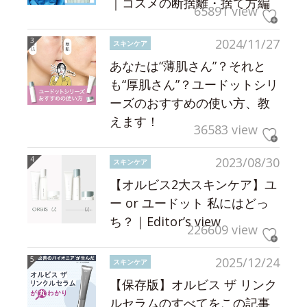
｜コスメの断捨離・捨て方編
65891 view
2024/11/27
スキンケア
あなたは“薄肌さん”？それと
も“厚肌さん”？ユードットシリ
ーズのおすすめの使い方、教
えます！
36583 view
2023/08/30
スキンケア
【オルビス2大スキンケア】ユ
ー or ユードット 私にはどっ
ち？｜Editor’s view
226609 view
2025/12/24
スキンケア
【保存版】オルビス ザ リンク
ルセラムのすべてをこの記事