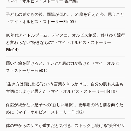
〈マイ・オルビス・ストーリー 番外編〉
子どもの巣立ちの後、両親が倒れ…。61歳を迎えた今、思うこと
〈マイ・オルビス・ストーリーFile05〉
80年代アイドルブーム、ディスコ、オルビス創業。移りゆく流行
と変わらない“好きなもの”〈マイ・オルビス・ストーリー
File04〉
届いた箱を開けると、“ほっ”と肩の力が抜けた〈マイ・オルビ
ス・ストーリーFile01〉
“生き方は顔に出る”という言葉をきっかけに。自分の肌も人生も
大切にしようと思えた〈マイ・オルビス・ストーリーFile10〉
保湿が続かない息子への”新しい選択”。更年期の私も前を向くた
めに〈マイ・オルビス・ストーリーFile02〉
体の中からのケアが重要だと気付き…ストックし続ける”美容ゼリ