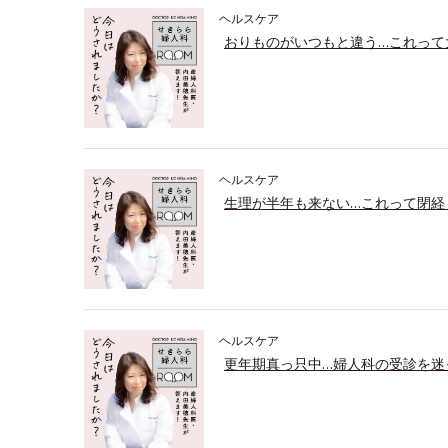
ヘルスケア
おりものがいつもと違う…これって
ヘルスケア
生理が半年も来ない…これって閉経
ヘルスケア
更年期真っ只中…婦人科の受診を迷