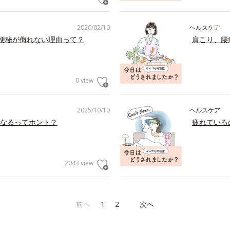
2026/02/10
ヘルスケア
の便秘が侮れない理由って？
肩こり、腰
0 view
2025/10/10
ヘルスケア
なるってホント？
疲れている
2043 view
前へ
1
2
次へ