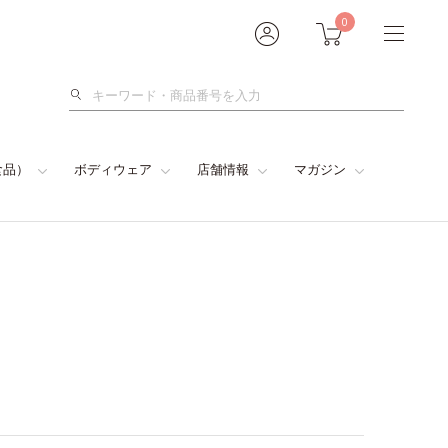
0
検
索
食品）
ボディウェア
店舗情報
マガジン