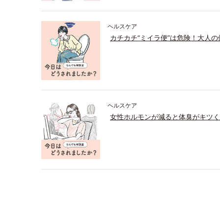
ヘルスケア
カチカチ“ミイラ便”は危険！大人
ヘルスケア
女性ホルモンが減ると体臭がキツく