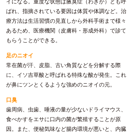
イになる。重度な状態は腋臭症（わきが）とも呼
ばれ、指摘されている要因は体質や体調など。治
療方法は生活習慣の見直しから外科手術まで様々
あるため、医療機関（皮膚科・形成外科）で診て
もらうことができる。
足のニオイ
常在菌が汗、皮脂、古い角質などを分解する際
に、イソ吉草酸と呼ばれる特殊な酸が発生。これ
が鼻にツンとくるような強めのニオイの元。
口臭
歯周病、虫歯、唾液の量が少ないドライマウス、
食べかすをエサに口内の菌が繁殖することが原
因。また、便秘気味など腸内環境が悪いと、内臓