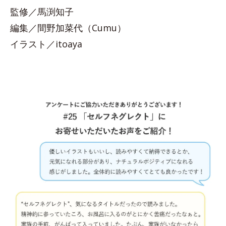
監修／馬渕知子
編集／間野加菜代（Cumu）
イラスト／itoaya