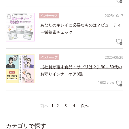
2025/10/17
インナーケア
あなたのキレイに必要なものは？ビューティ
ー栄養素チェック
2025/09/29
インナーケア
【社員が推す食品・サプリは？】30～50代の
お守りインナーケア8選
1602 view
前へ
1
2
3
4
次へ
カテゴリで探す