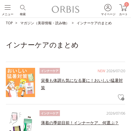
0
メニュー
検索
マイページ
カート
TOP
マガジン（美容情報・読み物）
インナーケアのまとめ
インナーケアのまとめ
NEW
2026/07/20
インナーケア
栄養も体調も気になる夏に！おいしい猛暑対
策
2026/07/06
インナーケア
薄着の季節目前！インナーケア、何選ぶ？