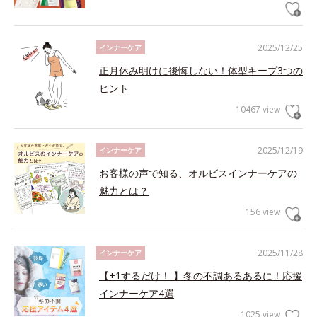
2025/12/25
インナーケア
正月休み明けに後悔しない！体型キープ3つの
ヒント
10467 view
2025/12/19
インナーケア
お客様の声で知る、オルビスインナーケアの
魅力とは？
156 view
2025/11/28
インナーケア
【+1するだけ！ 】冬の不調あるあるに！応援
インナーケア4選
1025 view