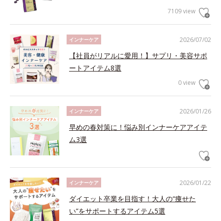
7109 view
2026/07/02
インナーケア
【社員がリアルに愛用！】サプリ・美容サポ
ートアイテム8選
0 view
2026/01/26
インナーケア
早めの春対策に！悩み別インナーケアアイテ
ム3選
2026/01/22
インナーケア
ダイエット卒業を目指す！大人の“痩せた
い”をサポートするアイテム5選