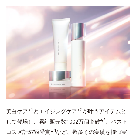
1
2
美白ケア*
とエイジングケア*
が叶うアイテムと
3
して登場し、累計販売数1002万個突破*
、ベスト
4
コスメ計57冠受賞*
など、数多くの実績を持つ実