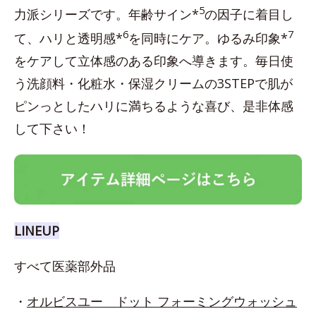
5
力派シリーズです。年齢サイン*
の因子に着目し
6
7
て、ハリと透明感*
を同時にケア。ゆるみ印象*
をケアして立体感のある印象へ導きます。毎日使
う洗顔料・化粧水・保湿クリームの3STEPで肌が
ピンっとしたハリに満ちるような喜び、是非体感
して下さい！
LINEUP
すべて医薬部外品
・
オルビスユー ドット フォーミングウォッシュ